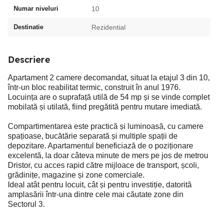
Numar niveluri
10
Destinatie
Rezidential
Descriere
Apartament 2 camere decomandat, situat la etajul 3 din 10,
într-un bloc reabilitat termic, construit în anul 1976.
Locuința are o suprafață utilă de 54 mp și se vinde complet
mobilată și utilată, fiind pregătită pentru mutare imediată.
Compartimentarea este practică și luminoasă, cu camere
spațioase, bucătărie separată și multiple spații de
depozitare. Apartamentul beneficiază de o poziționare
excelentă, la doar câteva minute de mers pe jos de metrou
Dristor, cu acces rapid către mijloace de transport, școli,
grădinițe, magazine și zone comerciale.
Ideal atât pentru locuit, cât și pentru investiție, datorită
amplasării într-una dintre cele mai căutate zone din
Sectorul 3.