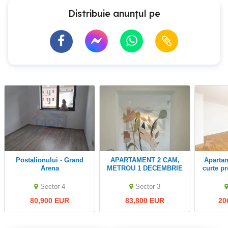
Distribuie anunțul pe
Postalionului - Grand
APARTAMENT 2 CAM,
Apartament modern cu
Arena
METROU 1 DECEMBRIE
curte pr
GRIGORESCU
– Șos
Sector 4
Sector 3
80,900 EUR
83,800 EUR
20