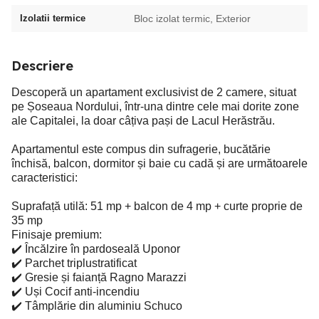
Izolatii termice
Bloc izolat termic, Exterior
Descriere
Descoperă un apartament exclusivist de 2 camere, situat
pe Șoseaua Nordului, într-una dintre cele mai dorite zone
ale Capitalei, la doar câțiva pași de Lacul Herăstrău.
Apartamentul este compus din sufragerie, bucătărie
închisă, balcon, dormitor și baie cu cadă și are următoarele
caracteristici:
Suprafață utilă: 51 mp + balcon de 4 mp + curte proprie de
35 mp
Finisaje premium:
✔️ Încălzire în pardoseală Uponor
✔️ Parchet triplustratificat
✔️ Gresie și faianță Ragno Marazzi
✔️ Uși Cocif anti-incendiu
✔️ Tâmplărie din aluminiu Schuco