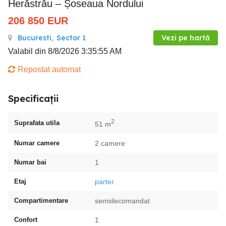
Herăstrău – Șoseaua Nordului
206 850
EUR
Bucuresti
,
Sector 1
Vezi pe hartă
Valabil din 8/8/2026 3:35:55 AM
Repostat automat
Specificații
2
Suprafata utila
51 m
Numar camere
2 camere
Numar bai
1
Etaj
parter
Compartimentare
semidecomandat
Confort
1