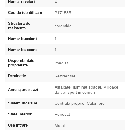
Numar niveluri
4
Cod de identificare
P171535
Structura de
caramida
rezistenta
Numar bucatarii
1
Numar balcoane
1
Disponibilitate
imediat
proprietate
Destinatie
Rezidential
Asfaltate, Iluminat stradal, Mijloace
Amenajare strazi
de transport in comun
Sistem incalzire
Centrala proprie, Calorifere
Stare interior
Renovat
Usa intrare
Metal