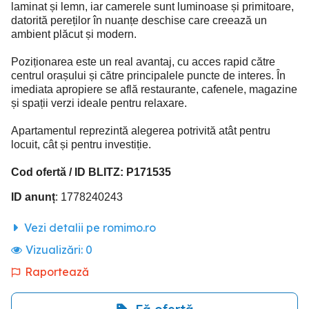
laminat și lemn, iar camerele sunt luminoase și primitoare,
datorită pereților în nuanțe deschise care creează un
ambient plăcut și modern.
Poziționarea este un real avantaj, cu acces rapid către
centrul orașului și către principalele puncte de interes. În
imediata apropiere se află restaurante, cafenele, magazine
și spații verzi ideale pentru relaxare.
Apartamentul reprezintă alegerea potrivită atât pentru
locuit, cât și pentru investiție.
Cod ofertă / ID BLITZ: P171535
ID anunț
: 1778240243
Vezi detalii pe romimo.ro
Vizualizări:
0
Raportează