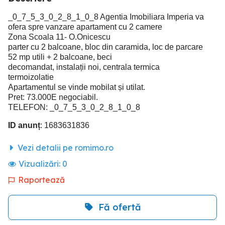
_0_7_5_3_0_2_8_1_0_8 Agentia Imobiliara Imperia va
ofera spre vanzare apartament cu 2 camere
Zona Scoala 11- O.Onicescu
parter cu 2 balcoane, bloc din caramida, loc de parcare
52 mp utili + 2 balcoane, beci
decomandat, instalații noi, centrala termica
termoizolatie
Apartamentul se vinde mobilat și utilat.
Pret: 73.000E negociabil.
TELEFON: _0_7_5_3_0_2_8_1_0_8
ID anunț
: 1683631836
Vezi detalii pe romimo.ro
Vizualizări:
0
Raportează
Fă ofertă