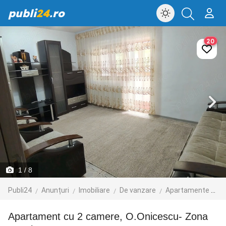
publi
24
.ro
20
1
/ 8
Publi24
Anunțuri
Imobiliare
De vanzare
Apartamente de vanzare
Apartament cu 2 camere, O.Onicescu- Zona