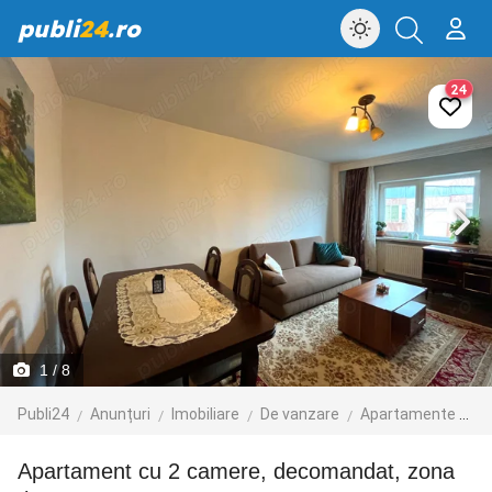
publi
24
.ro
24
1
/ 8
Publi24
Anunțuri
Imobiliare
De vanzare
Apartamente de vanzare
Apartament cu 2 camere, decomandat, zona