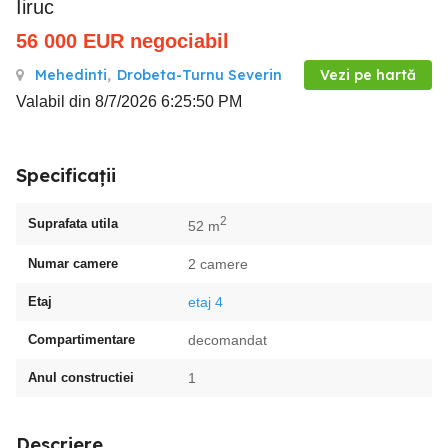
Iiruc
56 000
EUR
negociabil
Mehedinti
,
Drobeta-Turnu Severin
Vezi pe hartă
Valabil din 8/7/2026 6:25:50 PM
Specificații
2
Suprafata utila
52 m
Numar camere
2 camere
Etaj
etaj 4
Compartimentare
decomandat
Anul constructiei
1
Descriere