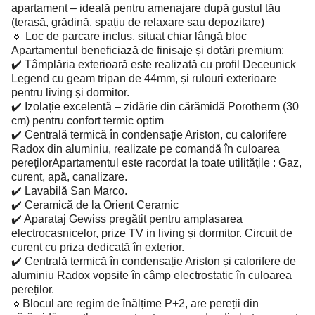
apartament – ideală pentru amenajare după gustul tău
(terasă, grădină, spațiu de relaxare sau depozitare)
🔹 Loc de parcare inclus, situat chiar lângă bloc
Apartamentul beneficiază de finisaje și dotări premium:
✔️ Tâmplăria exterioară este realizată cu profil Deceunick
Legend cu geam tripan de 44mm, și rulouri exterioare
pentru living și dormitor.
✔️ Izolație excelentă – zidărie din cărămidă Porotherm (30
cm) pentru confort termic optim
✔️ Centrală termică în condensație Ariston, cu calorifere
Radox din aluminiu, realizate pe comandă în culoarea
perețilorApartamentul este racordat la toate utilitățile : Gaz,
curent, apă, canalizare.
✔️ Lavabilă San Marco.
✔️ Ceramică de la Orient Ceramic
✔️ Aparataj Gewiss pregătit pentru amplasarea
electrocasnicelor, prize TV in living și dormitor. Circuit de
curent cu priza dedicată în exterior.
✔️ Centrală termică în condensație Ariston și calorifere de
aluminiu Radox vopsite în câmp electrostatic în culoarea
pereților.
🔹Blocul are regim de înălțime P+2, are pereții din