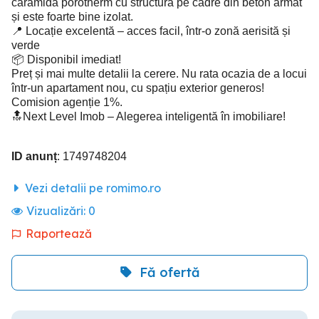
cărămidă porotherm cu structura pe cadre din beton armat
și este foarte bine izolat.
📍 Locație excelentă – acces facil, într-o zonă aerisită și
verde
📦 Disponibil imediat!
Preț și mai multe detalii la cerere. Nu rata ocazia de a locui
într-un apartament nou, cu spațiu exterior generos!
Comision agenție 1%.
🔝Next Level Imob – Alegerea inteligentă în imobiliare!
ID anunț
: 1749748204
Vezi detalii pe romimo.ro
Vizualizări:
0
Raportează
Fă ofertă