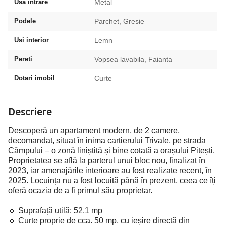
Usa intrare
Metal
Podele
Parchet, Gresie
Usi interior
Lemn
Pereti
Vopsea lavabila, Faianta
Dotari imobil
Curte
Descriere
Descoperă un apartament modern, de 2 camere,
decomandat, situat în inima cartierului Trivale, pe strada
Câmpului – o zonă liniștită și bine cotată a orașului Pitești.
Proprietatea se află la parterul unui bloc nou, finalizat în
2023, iar amenajările interioare au fost realizate recent, în
2025. Locuința nu a fost locuită până în prezent, ceea ce îți
oferă ocazia de a fi primul său proprietar.
🔹 Suprafață utilă: 52,1 mp
🔹 Curte proprie de cca. 50 mp, cu ieșire directă din