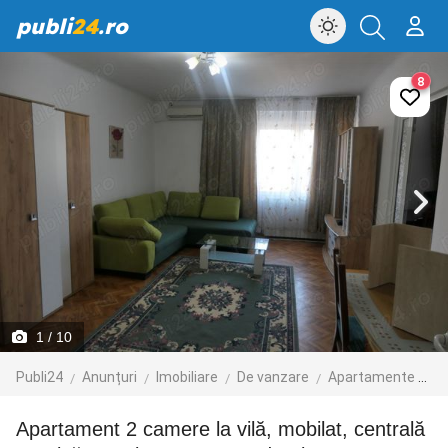
publi
24
.ro
8
1
/ 10
Publi24
Anunțuri
Imobiliare
De vanzare
Apartamente de vanzare
Apartament 2 camere la vilă, mobilat, centrală