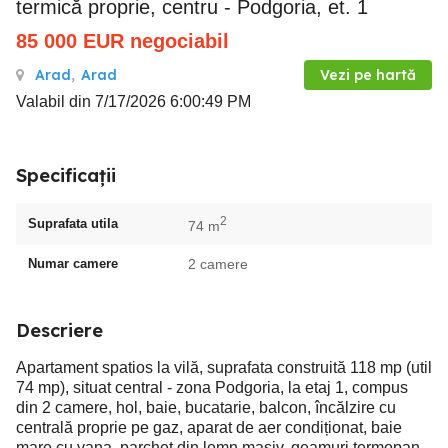
termică proprie, centru - Podgoria, et. 1
85 000
EUR
negociabil
Arad
,
Arad
Vezi pe hartă
Valabil din 7/17/2026 6:00:49 PM
Specificații
2
Suprafata utila
74 m
Numar camere
2 camere
Descriere
Apartament spatios la vilă, suprafata construită 118 mp (util
74 mp), situat central - zona Podgoria, la etaj 1, compus
din 2 camere, hol, baie, bucatarie, balcon, încălzire cu
centrală proprie pe gaz, aparat de aer condiționat, baie
mare cu vana, parchet din lemn masiv, geamuri termopan,