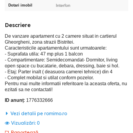
Dotari imobil
Interfon
Descriere
De vanzare apartament cu 2 camere situat in cartierul
Gheorgheni, zona strazii Bistritei.
Caracteristicile apartamentului sunt urmatoarele:
- Suprafata utila: 47 mp plus 1 balcon
- Compartimentare: Semidecomandat- Dormitor, living
open space cu bucatarie, debara, dressing, baie si hol.
- Etaj: Parter inalt ( deasuora camerei tehnice) din 4
- Complet mobilat si utilat conform pozelor.
Pentru mai multe informatii referitoare la aceasta oferta, nu
ezitati sa ne contactati!
ID anunț
: 1776332666
Vezi detalii pe romimo.ro
Vizualizări:
0
Raportează