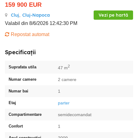
159 900
EUR
Cluj
,
Cluj-Napoca
Vezi pe hartă
Valabil din 8/6/2026 12:42:30 PM
Repostat automat
Specificații
2
Suprafata utila
47 m
Numar camere
2 camere
Numar bai
1
Etaj
parter
Compartimentare
semidecomandat
Confort
1
Anul constructiei
2009