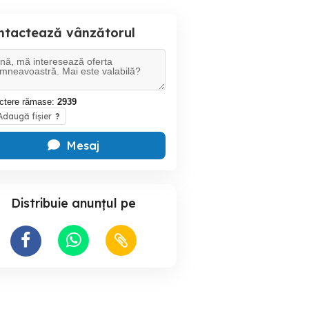
ntactează vânzătorul
ctere rămase:
2939
daugă fișier
?
Mesaj
Distribuie anunțul pe