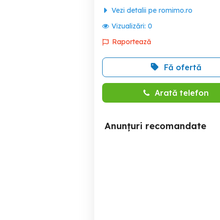
Vezi detalii pe romimo.ro
Vizualizări:
0
Raportează
Fă ofertă
Arată telefon
Anunțuri recomandate
Apartament 2 camere,
Apartament 
zona centrala
C