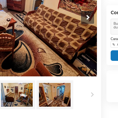
Co
Cara
A