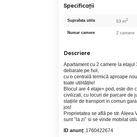
Specificații
2
Suprafata utila
53 m
Numar camere
2 camere
Descriere
Apartament cu 2 camere la etajul
debarale pe hol,
cu o centrală termică aproape nouă
toate utilitățile!
Blocul are 4 etaje+ pod, este din că
civilizati, cu locuri de parcare de 
stațiile de transport in comun gara
jos!
Proprietatea se află pe str. Aleea
sunt "la zi" si se vinde mobilat util
ID anunț
: 1760422674