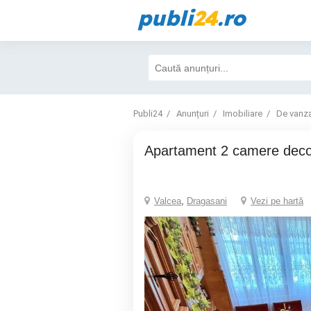
publi
24
.ro
Publi24
Anunțuri
Imobiliare
De vanz
Apartament 2 camere de
Valcea
,
Dragasani
Vezi pe hartă