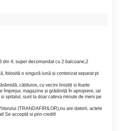
 3 din 4, super decomandat cu 2 balcoane,2
, folosită o singură lună și contorizat separat pt
rămidă, călduros, cu vecini liniștiți si foarte
jur împrejur, magazine și grădiniță în apropiere, iar
 si spitalul, sunt la doar cateva minute de mers pe
 Viitorului (TRANDAFIRILOR),nu are datorii, actele
at! Se acceptă si prin credit!