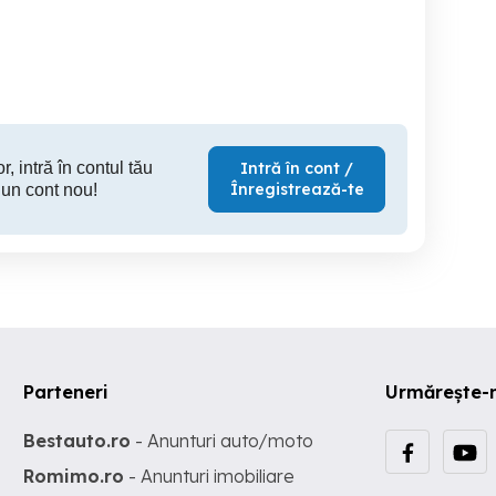
Piata
Râmnicu Vâlcea
Ramnicu Valcea
Ramnicu Valcea
Ramn
59,000 EUR
65,000 EUR
85,
r, intră în contul tău
Intră în cont /
Înregistrează-te
 un cont nou!
Parteneri
Urmărește-
Bestauto.ro
- Anunturi auto/moto
Romimo.ro
- Anunturi imobiliare