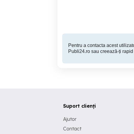
Ramnicu Valcea
59,000 EUR
Pentru a contacta acest utilizato
Publi24.ro sau creează-ți rapid
Suport clienți
Ajutor
Contact