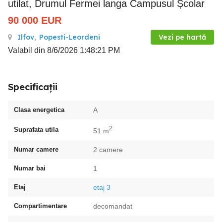
utilat, Drumul Fermei langa Campusul Școlar
90 000
EUR
Ilfov
,
Popesti-Leordeni
Vezi pe hartă
Valabil din 8/6/2026 1:48:21 PM
Specificații
Clasa energetica
A
2
Suprafata utila
51 m
Numar camere
2 camere
Numar bai
1
Etaj
etaj 3
Compartimentare
decomandat