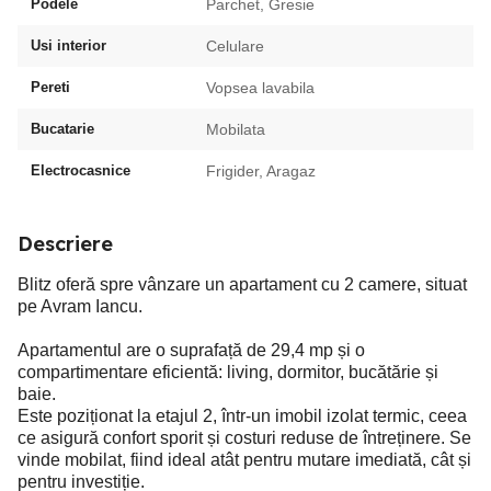
Podele
Parchet, Gresie
Usi interior
Celulare
Pereti
Vopsea lavabila
Bucatarie
Mobilata
Electrocasnice
Frigider, Aragaz
Descriere
Blitz oferă spre vânzare un apartament cu 2 camere, situat
pe Avram Iancu.
Apartamentul are o suprafață de 29,4 mp și o
compartimentare eficientă: living, dormitor, bucătărie și
baie.
Este poziționat la etajul 2, într-un imobil izolat termic, ceea
ce asigură confort sporit și costuri reduse de întreținere. Se
vinde mobilat, fiind ideal atât pentru mutare imediată, cât și
pentru investiție.