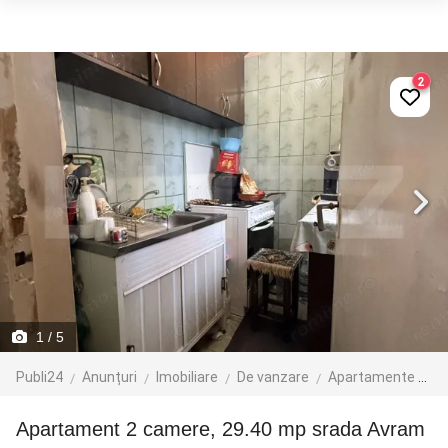
2
1
/ 5
Publi24
Anunțuri
Imobiliare
De vanzare
Apartamente de vanzare
Apartament 2 camere, 29.40 mp srada Avram