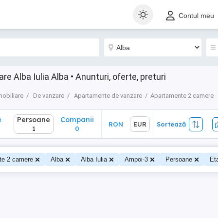
Persoane
Companii
RON
EUR
Sortează
Contul meu
1
0
Alba Iulia Alba • Anunturi, oferte, preturi
mobiliare
De vanzare
Apartamente de vanzare
Apartamente 2 camere
e
Persoane
Companii
RON
EUR
Sortează
1
0
te 2 camere
Alba
Alba Iulia
Ampoi-3
Persoane
Eta