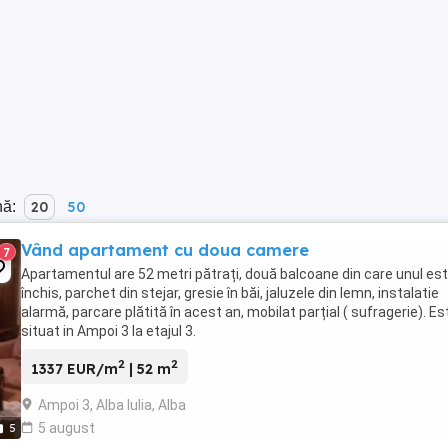
nă:
20
50
Vând apartament cu doua camere
7
Apartamentul are 52 metri pătrați, două balcoane din care unul es
închis, parchet din stejar, gresie în băi, jaluzele din lemn, instalatie
alarmă, parcare plătită în acest an, mobilat parțial ( sufragerie). Es
situat in Ampoi 3 la etajul 3.
2
2
1337 EUR/m
| 52 m
Ampoi 3, Alba Iulia, Alba
5 august
5