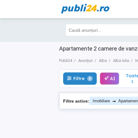
publi
24
.ro
Toate
Filtre
AI
6
1
Apartamente 2 camere de vanzare 
Publi24
Anunțuri
Alba
Alba Iulia
I
Toat
Filtre
AI
6
1
→
Filtre active:
Imobiliare
Apartamen