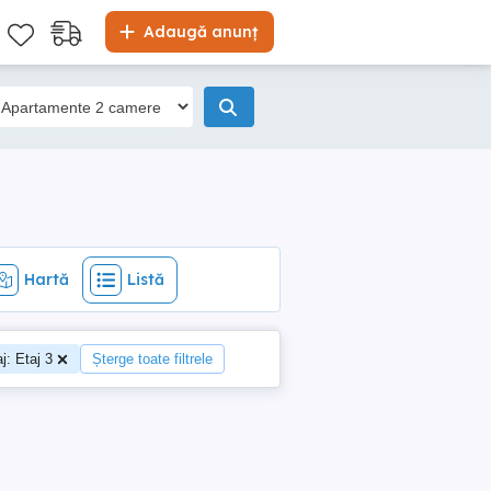
Hartă
Listă
Adaugă anunț
Hartă
Listă
j: Etaj 3
Șterge toate filtrele