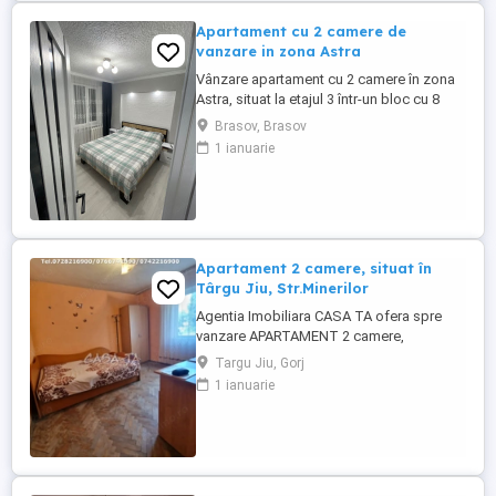
Oportunitate ...
Apartament cu 2 camere de
vanzare in zona Astra
Vânzare apartament cu 2 camere în zona
Astra, situat la etajul 3 într-un bloc cu 8
niveluri. Locuința are o suprafață de 60 mp
Brasov, Brasov
și este compartimentată cu living,
1 ianuarie
dormitor, bucătărie separată și baie. Zona
este bine deservită de mijloace de
transport, magazine, școli și alte facilități
urbane, oferind ...
Apartament 2 camere, situat în
Târgu Jiu, Str.Minerilor
Agentia Imobiliara CASA TA ofera spre
vanzare APARTAMENT 2 camere,
decomandat, situat pe Strada Minerilor,
Targu Jiu, Gorj
(Zona 9 MAI) Etaj parter/4. Apartamentul
1 ianuarie
este compus din: 2 camere, baie,
bucatarie, hol. Utilitati: Apa, Curent electric,
Gaze, Cablu TV, Telefon, Internet,
Incalzire-Convector+Boiler pe curent. ...