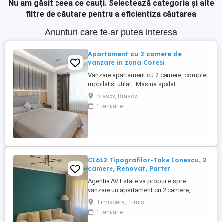
Nu am găsit ceea ce cauți.
Selectează categoria și alte
filtre de căutare pentru a eficientiza căutarea
Anunțuri care te-ar putea interesa
Apartament cu 2 camere de
vanzare in zona Coresi
Vanzare apartament cu 2 camere, complet
mobilat si utilat . Masina spalat
vase,aragaz, masina de spalat, frigider .
Brasov, Brasov
Apartamentul se afla in zona Coresi,
1 ianuarie
detine loc de parcare in fata blocului.
Apartamentul are o suprafata utila de 60
mp si se afla la etajul 3 din 10. Pentru mai
multe detalii sunati la ...
CI612 Tipografilor-Take Ionescu, 2
camere, Renovat, Parter
Agentia AV Estate va propune spre
vanzare un apartament cu 2 camere,
complet RENOVAT si UTILAT, cu
Timisoara, Timis
suprafata utila de 48 mp, situat la Parter
1 ianuarie
din 4, in zona Tipografilor,langa Take