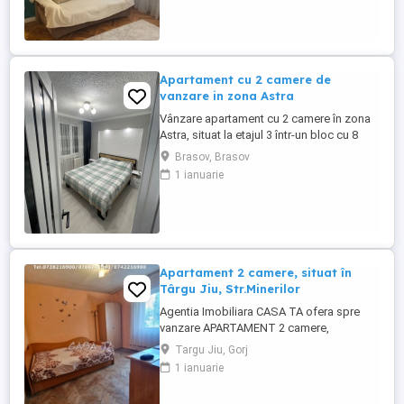
Ionescu, aproape de Medicina. Nu este la
bulevard, blocul este din caramida si are
acoperis. Este pe strada Bucuresti.
Oportunitate ...
Apartament cu 2 camere de
vanzare in zona Astra
Vânzare apartament cu 2 camere în zona
Astra, situat la etajul 3 într-un bloc cu 8
niveluri. Locuința are o suprafață de 60 mp
Brasov, Brasov
și este compartimentată cu living,
1 ianuarie
dormitor, bucătărie separată și baie. Zona
este bine deservită de mijloace de
transport, magazine, școli și alte facilități
urbane, oferind ...
Apartament 2 camere, situat în
Târgu Jiu, Str.Minerilor
Agentia Imobiliara CASA TA ofera spre
vanzare APARTAMENT 2 camere,
decomandat, situat pe Strada Minerilor,
Targu Jiu, Gorj
(Zona 9 MAI) Etaj parter/4. Apartamentul
1 ianuarie
este compus din: 2 camere, baie,
bucatarie, hol. Utilitati: Apa, Curent electric,