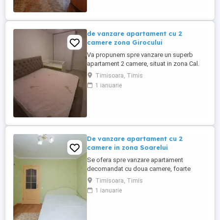
Gaze, Cablu TV, Telefon, Internet,
Incalzire-Convector+Boiler pe curent. ...
de vanzare apartament cu 2
camere zona Girocului
Va propunem spre vanzare un superb
apartament 2 camere, situat in zona Cal.
Girocului. Apartamentul se afla la parter
Timisoara, Timis
inalt si are o suprafata de 54 de mp.
1 ianuarie
Dispune de centrala proprie prin
condensare si toate tevile sunt trase sub
pardoseala. Bloc izolat si acoperis tigla.
Are o suprafata utila de 54mp, ...
De vanzare apartament cu 2
camere in zona Soarelui
Se ofera spre vanzare apartament
decomandat cu doua camere, foarte
spatios, luminos, balcon, complet mobilat
Timisoara, Timis
si utilat modern. Imobilul are o suprafata
1 ianuarie
de 52 mp, dispune de centrala proprie, la
etajul 3. Este aproape de mijloace de
transport, parcuri, facultati. Zona buna si