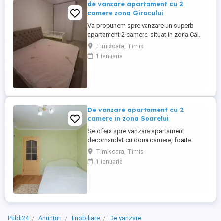
de vanzare apartament cu 2
camere zona Girocului
Va propunem spre vanzare un superb
apartament 2 camere, situat in zona Cal.
Girocului. Apartamentul se afla la parter
Timisoara, Timis
inalt si are o suprafata de 54 de mp.
1 ianuarie
Dispune de centrala proprie prin
condensare si toate tevile sunt trase sub
pardoseala. Bloc izolat si acoperis tigla.
Are o suprafata utila de 54mp, ...
De vanzare apartament cu 2
camere in zona Soarelui
Se ofera spre vanzare apartament
decomandat cu doua camere, foarte
spatios, luminos, balcon, complet mobilat
Timisoara, Timis
si utilat modern. Imobilul are o suprafata
1 ianuarie
de 52 mp, dispune de centrala proprie, la
etajul 3. Este aproape de mijloace de
transport, parcuri, facultati. Zona buna si
ca investitie. Alte informatii, ...
Publi24
Anunțuri
Imobiliare
De vanzare