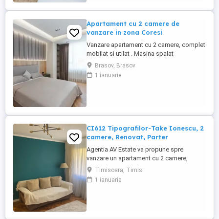
ca investitie. Alte informatii, ...
Apartament cu 2 camere de
vanzare in zona Coresi
Vanzare apartament cu 2 camere, complet
mobilat si utilat . Masina spalat
vase,aragaz, masina de spalat, frigider .
Brasov, Brasov
Apartamentul se afla in zona Coresi,
1 ianuarie
detine loc de parcare in fata blocului.
Apartamentul are o suprafata utila de 60
mp si se afla la etajul 3 din 10. Pentru mai
multe detalii sunati la ...
CI612 Tipografilor-Take Ionescu, 2
camere, Renovat, Parter
Agentia AV Estate va propune spre
vanzare un apartament cu 2 camere,
complet RENOVAT si UTILAT, cu
Timisoara, Timis
suprafata utila de 48 mp, situat la Parter
1 ianuarie
din 4, in zona Tipografilor,langa Take
Ionescu, aproape de Medicina. Nu este la
bulevard, blocul este din caramida si are
acoperis. Este pe strada Bucuresti.