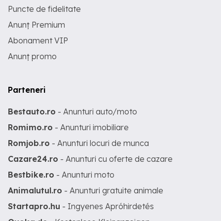
Puncte de fidelitate
Anunț Premium
Abonament VIP
Anunț promo
Parteneri
Bestauto.ro
- Anunturi auto/moto
Romimo.ro
- Anunturi imobiliare
Romjob.ro
- Anunturi locuri de munca
Cazare24.ro
- Anunturi cu oferte de cazare
Bestbike.ro
- Anunturi moto
Animalutul.ro
- Anunturi gratuite animale
Startapro.hu
- Ingyenes Apróhirdetés