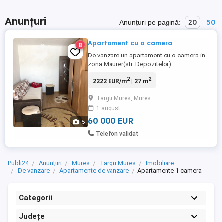
Anunțuri
20
50
Anunțuri pe pagină:
Apartament cu o camera
8
De vanzare un apartament cu o camera in
zona Maurer(str. Depozitelor)
Compartimentre decomandata; Confort 1;
2
2
2222 EUR/m
| 27 m
Metri patrati: 27; Bucatarie separata;
Balcon inchis cu geamuri termopan;
Targu Mures, Mures
Centrala proprie; Hol la intrare; Usa
1 august
metalica la intrare; Etaj 4 4; Bloc izolat si
renovat; Fara agenti imobiliari.
60 000 EUR
5
Apartamentul ...
Telefon validat
Publi24
Anunțuri
Mures
Targu Mures
Imobiliare
De vanzare
Apartamente de vanzare
Apartamente 1 camera
Categorii
Județe