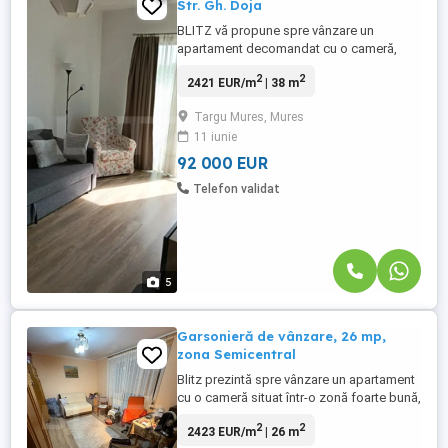
Str. Gh. Doja
BLITZ vă propune spre vânzare un
apartament decomandat cu o cameră,
situat într-un imobil nou (dat în folosință în
2
2
2421 EUR/m
| 38 m
2019), construit la cele mai înalte
standarde de calitate și confort. Locuința
Targu Mures, Mures
este ideală atât pentru rezidență, cât și
11 iunie
pentru investiție (închiriere imediată).
Localizare și facilități ...
92 000 EUR
Telefon validat
5
Garsonieră de vânzare, 26 mp,
zona Semicentral
Blitz prezintă spre vânzare un apartament
cu o cameră situat într-o zonă foarte bună,
la doar câteva minute de centrul orașului.
2
2
2423 EUR/m
| 26 m
Cu o suprafață de 26 mp, garsoniera este