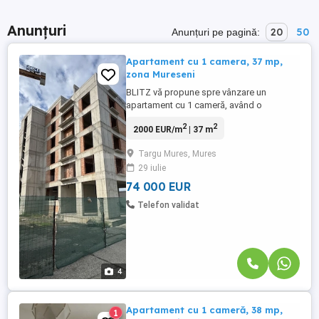
Anunțuri
20
50
Anunțuri pe pagină:
Apartament cu 1 camera, 37 mp,
zona Mureseni
BLITZ vă propune spre vânzare un
apartament cu 1 cameră, având o
suprafață utilă de 37 mp, situat la etajul 3
2
2
2000 EUR/m
| 37 m
din 5 al unui imobil nou, construit cu
accent pe confort și eficiență energetică.
Targu Mures, Mures
Locuința se predă semifinisată, oferindu-
29 iulie
vă posibilitatea de a o amenaja după
propriul gust și stil. Apartamentul ...
74 000 EUR
Telefon validat
4
Apartament cu 1 cameră, 38 mp,
1