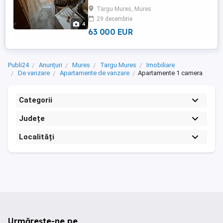
ideală pentru locuit, investiție sau
Targu Mures, Mures
închiriere, datorită poziției sale strategice
29 decembrie
și accesului rapid la magazine, transport,
4
facultăți ...
63 000 EUR
Publi24
Anunțuri
Mures
Targu Mures
Imobiliare
De vanzare
Apartamente de vanzare
Apartamente 1 camera
Categorii
Județe
Localități
Urmărește-ne pe