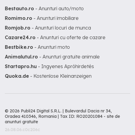
Bestauto.ro
- Anunturi auto/moto
Romimo.ro
- Anunturi imobiliare
Romjob.ro
- Anunturi locuri de munca
Cazare24.ro
- Anunturi cu oferte de cazare
Bestbike.ro
- Anunturi moto
Animalutul.ro
- Anunturi gratuite animale
Startapro.hu
- Ingyenes Apróhirdetés
Quoka.de
- Kostenlose Kleinanzeigen
© 2026 Publi24 Digital S.R.L. | Bulevardul Dacia nr 34,
Oradea 410346, Romania | Tax ID: RO20201084 -
site de
anunturi gratuite
26.08.06.c0c206c