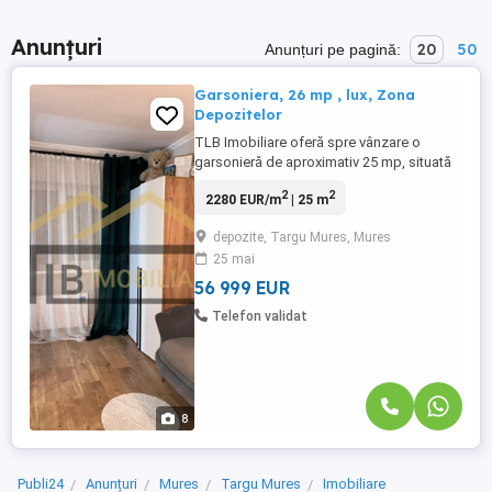
Anunțuri
20
50
Anunțuri pe pagină:
Garsoniera, 26 mp , lux, Zona
Depozitelor
TLB Imobiliare oferă spre vânzare o
garsonieră de aproximativ 25 mp, situată
în zona Fabricii de Zahăr într o zonă în
2
2
2280 EUR/m
| 25 m
plină dezvoltare a municipiului Târgu
Mureș. Garsoniera se vinde aproximativ ca
depozite, Targu Mures, Mures
în fotografii urmând a fi retrase doar
25 mai
obiectele personale. Este ideală pentru
investiție sau locuință ...
56 999 EUR
Telefon validat
8
Publi24
Anunțuri
Mures
Targu Mures
Imobiliare