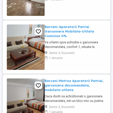
totala de 43 mp , cu 1 grupuri sanitare, 0
balcoane, loc de parcare in curtea.
Imobilul este situat in apropiere de
Primaria Aradului , statie ...
Berceni-Aparatorii Patriei
Garsoniera Mobilata-Utilata
Comision 0%
Va oferim spre achizitie o garsoniera
decomandata, confort 1, situata la
parterul unui imobil cu 2 niveluri, bloc
Sector 4, Bucuresti
construit in anul 2011. Locuinta dispune
1 ianuarie
de multiple imbunatatiri: gresie, faianta,
parchet, usa metalica, geam termopan,
jaluzele exterioare, centrala proprie pe
condensatie, aer conditionat. Mobilat-
utilat ...
Berceni-Metrou Aparatorii Patriei,
garsoniera decomandata,
mobilata-utilata
Daca doriti sa achizitionati o garsoniera
decomandata, intr-un bloc mic cu putine
etaje si la o distanta mica fata de metrou,
Sector 4, Bucuresti
avem oferta potrivita. Garsoniera este
1 ianuarie