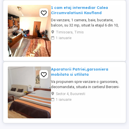
1 cam etaj intermediar Calea
Circumvalatiunii Kaufland
De vanzare, 1 camera, baie, bucatarie,
balcon, su 32 mp, situat la etajul 6 din 10,
bloc cu lift, zona Circumvalatiunii. Pret:
Timisoara, Timis
65000 euro, usor negociabil Tel:
1 ianuarie
0736173096, 0729057644
Aparatorii Patriei,garsoniera
mobilata si utlilata
Va propunem spre vanzare o garsoniera,
decomandata, situata in cartierul Berceni-
Aparatorii Patriei ,la 10 minute de statia de
Sector 4, Bucuresti
metrou, intr-un imobil construit in anul
1 ianuarie
2012 , disponibil la parter din 3, cu o
suprafata utila de 38 mp. Locuinta este
luminoasa, frumos compartimentata ,
dispune de gresie ...