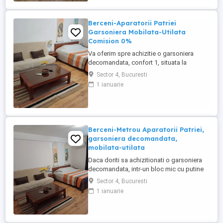
Primaria Aradului , statie ...
Berceni-Aparatorii Patriei
Garsoniera Mobilata-Utilata
Comision 0%
Va oferim spre achizitie o garsoniera
decomandata, confort 1, situata la
parterul unui imobil cu 2 niveluri, bloc
Sector 4, Bucuresti
construit in anul 2011. Locuinta dispune
1 ianuarie
de multiple imbunatatiri: gresie, faianta,
parchet, usa metalica, geam termopan,
jaluzele exterioare, centrala proprie pe
condensatie, aer conditionat. Mobilat-
utilat ...
Berceni-Metrou Aparatorii Patriei,
garsoniera decomandata,
mobilata-utilata
Daca doriti sa achizitionati o garsoniera
decomandata, intr-un bloc mic cu putine
etaje si la o distanta mica fata de metrou,
Sector 4, Bucuresti
avem oferta potrivita. Garsoniera este
1 ianuarie
situata in Berceni, pe o strada linistita, la 7
minute de metrou Aparatorii Patriei, la
parter(inalt), intr-un bloc cu 2 niveluri si
mansarda. Este ...