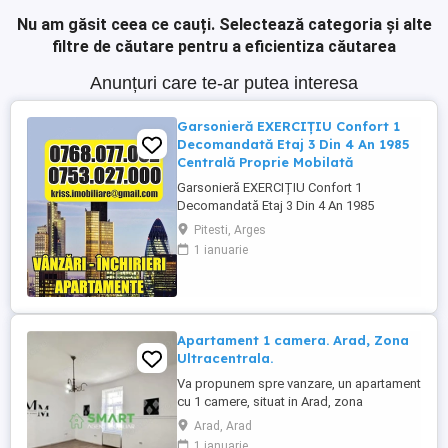
Nu am găsit ceea ce cauți.
Selectează categoria și alte
filtre de căutare pentru a eficientiza căutarea
Anunțuri care te-ar putea interesa
Garsonieră EXERCIȚIU Confort 1
Decomandată Etaj 3 Din 4 An 1985
Centrală Proprie Mobilată
Garsonieră EXERCIȚIU Confort 1
Decomandată Etaj 3 Din 4 An 1985
Centrală Proprie Mobilată - Agenția
Pitesti, Arges
Imobiliară * KRISSS * prezintă spre
1 ianuarie
vânzare, în exclusivitate, o garsonieră
situată în zona Exercițiu, una dintre cele
mai căutate zone ale orașului datorită
accesului rapid ...
Apartament 1 camera. Arad, Zona
Ultracentrala.
Va propunem spre vanzare, un apartament
cu 1 camere, situat in Arad, zona
Ultracentral , intr-o casa cu 1 etaj , confort
Arad, Arad
1, semidecomandat, avand suprafata
1 ianuarie