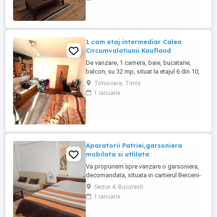
situata in Berceni, pe o strada linistita, la 7
minute de metrou Aparatorii Patriei, la
parter(inalt), intr-un bloc cu 2 niveluri si
mansarda. Este ...
1 cam etaj intermediar Calea
Circumvalatiunii Kaufland
De vanzare, 1 camera, baie, bucatarie,
balcon, su 32 mp, situat la etajul 6 din 10,
bloc cu lift, zona Circumvalatiunii. Pret:
Timisoara, Timis
65000 euro, usor negociabil Tel:
1 ianuarie
0736173096, 0729057644
Aparatorii Patriei,garsoniera
mobilata si utlilata
Va propunem spre vanzare o garsoniera,
decomandata, situata in cartierul Berceni-
Aparatorii Patriei ,la 10 minute de statia de
Sector 4, Bucuresti
metrou, intr-un imobil construit in anul
1 ianuarie
2012 , disponibil la parter din 3, cu o
suprafata utila de 38 mp. Locuinta este