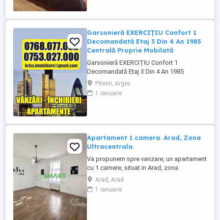
luminoasa, frumos compartimentata ,
dispune de gresie ...
Garsonieră EXERCIȚIU Confort 1
Decomandată Etaj 3 Din 4 An 1985
Centrală Proprie Mobilată
Garsonieră EXERCIȚIU Confort 1
Decomandată Etaj 3 Din 4 An 1985
Centrală Proprie Mobilată - Agenția
Pitesti, Arges
Imobiliară * KRISSS * prezintă spre
1 ianuarie
vânzare, în exclusivitate, o garsonieră
situată în zona Exercițiu, una dintre cele
mai căutate zone ale orașului datorită
accesului rapid ...
Apartament 1 camera. Arad, Zona
Ultracentrala.
Va propunem spre vanzare, un apartament
cu 1 camere, situat in Arad, zona
Ultracentral , intr-o casa cu 1 etaj , confort
Arad, Arad
1, semidecomandat, avand suprafata
1 ianuarie
totala de 43 mp , cu 1 grupuri sanitare, 0
balcoane, loc de parcare in curtea.
Imobilul este situat in apropiere de