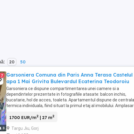
nă:
20
50
Garsoniera Comuna din Paris Anna Terasa Castelul
7
apa 1 Mai Grivita Bulevardul Ecaterina Teodoroiu
Garsoniera ce dispune compartimentarea unei camere si a
dependintelor prezentate in fotografiile atasate: balcon inchis,
bucatarie, hol de acces, toaleta. Apartamentul dispune de central
termica individuala, fiind situat la primul etaj al imobilului. Amplasa
este una centrala, oferind acces facil ...
2
2
1700 EUR/m
| 27 m
Targu Jiu, Gorj
8