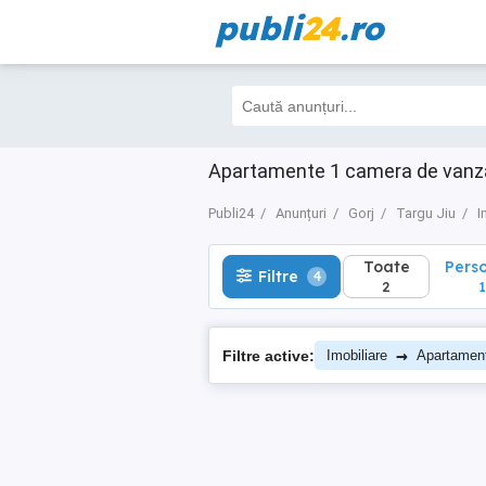
publi
24
.ro
Toate
Perso
Filtre
4
2
1
Apartamente 1 camera de vanzare
Publi24
Anunțuri
Gorj
Targu Jiu
I
Toate
Pers
Filtre
4
2
1
→
Filtre active:
Imobiliare
Apartamen