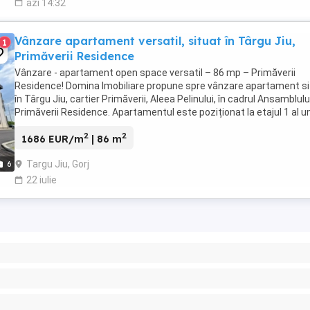
azi 14:32
Vânzare apartament versatil, situat în Târgu Jiu,
1
Primăverii Residence
Vânzare - apartament open space versatil – 86 mp – Primăverii
Residence! Domina Imobiliare propune spre vânzare apartament si
în Târgu Jiu, cartier Primăverii, Aleea Pelinului, în cadrul Ansamblulu
Primăverii Residence. Apartamentul este poziționat la etajul 1 al u
imobil construcție nouă ...
2
2
1686 EUR/m
| 86 m
Targu Jiu, Gorj
6
22 iulie