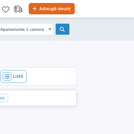
Listă
Adaugă anunț
Listă
rele