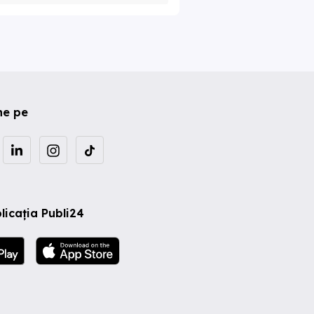
ne pe
licația Publi24