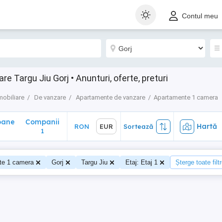
ane
Companii
Hartă
RON
EUR
Sortează
Contul meu
1
 Targu Jiu Gorj • Anunturi, oferte, preturi
mobiliare
De vanzare
Apartamente de vanzare
Apartamente 1 camera
oane
Companii
Hartă
RON
EUR
Sortează
1
te 1 camera
Gorj
Targu Jiu
Etaj: Etaj 1
Șterge toate filt