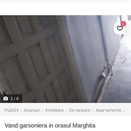
2
1
/ 6
Publi24
Anunțuri
Imobiliare
De vanzare
Apartamente de vanzare
Vand garsoniera in orasul Marghita