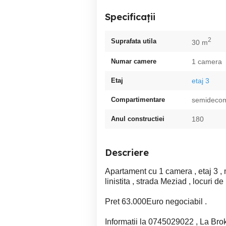
Specificații
2
Suprafata utila
30 m
Numar camere
1 camera
Etaj
etaj 3
Compartimentare
semideco
Anul constructiei
180
Descriere
Apartament cu 1 camera , etaj 3 , mo
linistita , strada Meziad , locuri de 
Pret 63.000Euro negociabil .
Informatii la 0745029022 , La Brok