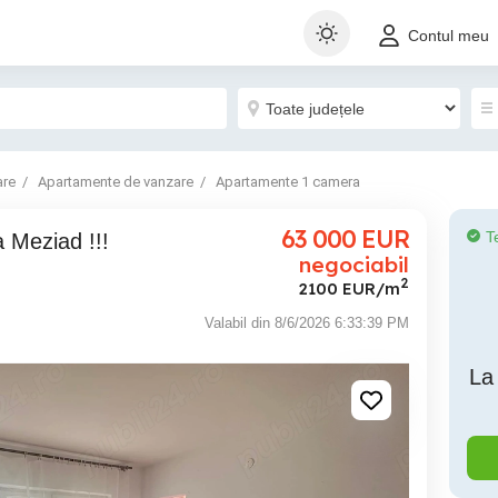
Contul meu
are
Apartamente de vanzare
Apartamente 1 camera
63 000
EUR
T
da Meziad !!!
negociabil
2
2100 EUR/m
Valabil din 8/6/2026 6:33:39 PM
La