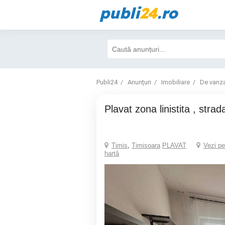
publi
24
.ro
Publi24
Anunțuri
Imobiliare
De vanz
Plavat zona linistita , stra
Timis
,
Timisoara
PLAVAT
Vezi pe
hartă