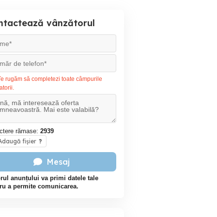
ntactează vânzătorul
e rugăm să completezi toate câmpurile
atorii.
ctere rămase:
2939
daugă fișier
?
Mesaj
rul anunțului va primi datele tale
ru a permite comunicarea.