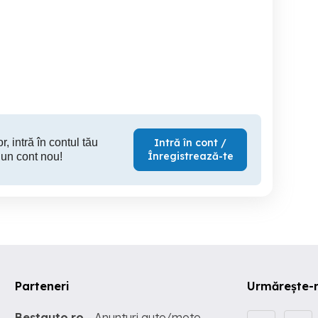
2 locuri de parcare.
Bucatarie inchisa.
alea Circumvalatiunii
Finisaje peste medie.
Decomandat
Kaufland
Braytim
disponi
Timisoara
Timisoara
T
65,000 EUR
72,000 EUR
71,
r, intră în contul tău
Intră în cont /
Înregistrează-te
 un cont nou!
Parteneri
Urmărește-
Bestauto.ro
- Anunturi auto/moto