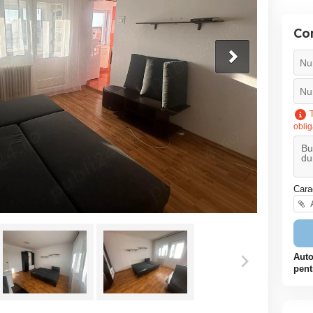
Co
T
oblig
Cara
A
Auto
pent