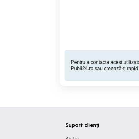
Aproape de Uzina de apa.
1 cam etaj intermediar
Decomandat. Bucatarie
C
inchisa.
Timisoara
58,000 EUR
Pentru a contacta acest utilizato
Publi24.ro sau creează-ți rapid
Suport clienți
Ajutor