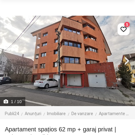
5
1
/ 10
Publi24
Anunțuri
Imobiliare
De vanzare
Apartamente de vanzare
Apartament spațios 62 mp + garaj privat |