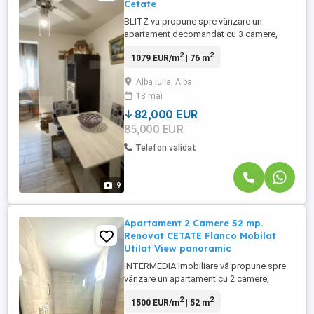
Cetate
BLITZ va propune spre vânzare un
apartament decomandat cu 3 camere,
situat într-o zonă excelentă din Cetate,
2
2
1079 EUR/m
| 76 m
ideal atât pentru locuit, cât și pentru
investiție. Locuința are o suprafață utilă de
Alba Iulia, Alba
76 mp și este amplasată la etajul 9,
18 mai
oferind o vedere panoramică deosebită
asupra orașului, lumină naturală ...
82,000 EUR
85,000 EUR
Telefon validat
9
Apartament 2 Camere 52 mp.
Renovat CETATE Flanco Mobilat
Utilat View panoramic
INTERMEDIA Imobiliare vă propune spre
vânzare un apartament cu 2 camere,
decomandat, situat în Alba Iulia, zona
2
2
1500 EUR/m
| 52 m
Cetate – Flanco, o locație centrală și