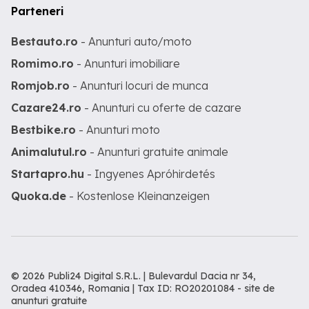
Parteneri
Bestauto.ro
- Anunturi auto/moto
Romimo.ro
- Anunturi imobiliare
Romjob.ro
- Anunturi locuri de munca
Cazare24.ro
- Anunturi cu oferte de cazare
Bestbike.ro
- Anunturi moto
Animalutul.ro
- Anunturi gratuite animale
Startapro.hu
- Ingyenes Apróhirdetés
Quoka.de
- Kostenlose Kleinanzeigen
© 2026 Publi24 Digital S.R.L. | Bulevardul Dacia nr 34,
Oradea 410346, Romania | Tax ID: RO20201084 -
site de
anunturi gratuite