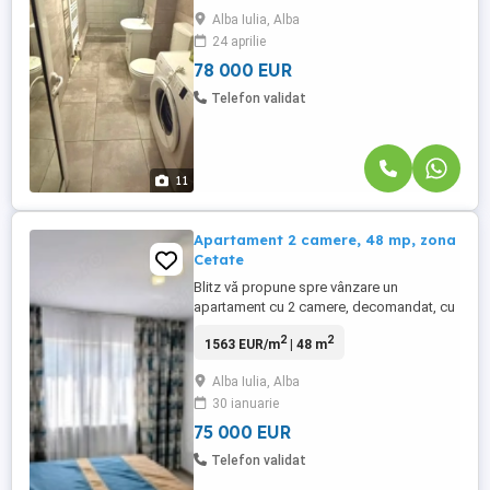
foarte apreciată, cu vedere panoramică
Alba Iulia, Alba
deosebită către pădure 🌳. 🏢 Imobilul
24 aprilie
este amplasat la etajul 9 din 10, într-un
bloc bine întreținut, dotat cu ...
78 000 EUR
Telefon validat
11
Apartament 2 camere, 48 mp, zona
Cetate
Blitz vă propune spre vânzare un
apartament cu 2 camere, decomandat, cu
o suprafață utilă de 48 mp, situat la etajul
2
2
1563 EUR/m
| 48 m
9 din 10 al unui imobil bine întreținut,
prevăzut cu lift nou, recent înlocuit.
Alba Iulia, Alba
Proprietatea se remarcă prin
30 ianuarie
compartimentarea funcțională și
luminozitatea excelentă, fiind compusă
75 000 EUR
din: -bucătărie ...
Telefon validat