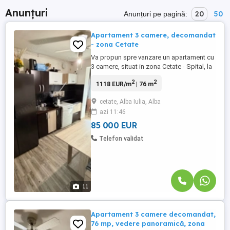
Anunțuri
20
50
Anunțuri pe pagină:
Apartament 3 camere, decomandat
- zona Cetate
Va propun spre vanzare un apartament cu
3 camere, situat in zona Cetate - Spital, la
etajul 9 ( cu lift ) al unui imobil cu 10 etaje.
2
2
1118 EUR/m
| 76 m
Apartamentul are o suprafata utila de
76mp si beneficiaza de o
cetate, Alba Iulia, Alba
compartimentare practica si luminoasa.
azi 11:46
Compartimentare: Living spatios,
bucatarie, 2 dormitoare , hol, ...
85 000 EUR
Telefon validat
11
Apartament 3 camere decomandat,
76 mp, vedere panoramică, zona