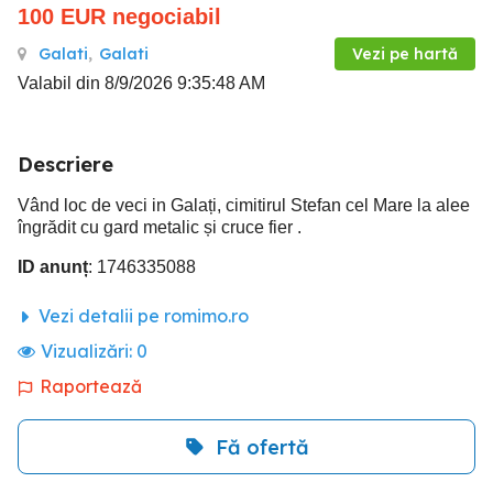
100
EUR
negociabil
Galati
,
Galati
Vezi pe hartă
Valabil din 8/9/2026 9:35:48 AM
Descriere
Vând loc de veci in Galați, cimitirul Stefan cel Mare la alee
îngrădit cu gard metalic și cruce fier .
ID anunț
: 1746335088
Vezi detalii pe romimo.ro
Vizualizări:
0
Raportează
Fă ofertă