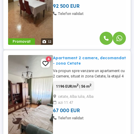
debara si doua balcoane. Zona ...
92 500 EUR
Telefon validat
Promovat
12
Apartament 2 camere, decomandat
4
- zona Cetate
Va propun spre vanzare un apartament cu
2 camere, situat in zona Cetate, la etajul 4
a unui imobil cu regim de inaltime P+4.
2
2
1196 EUR/m
| 56 m
Apartamentul are o suprafata utila de
56mp. Compartimentare: living spatios,
cetate, Alba Iulia, Alba
dormitor, bucatarie, hol si baie. Acesta
azi 11:47
dispune de loc de parcare. Zona este una
centrala, cu acces ...
67 000 EUR
Telefon validat