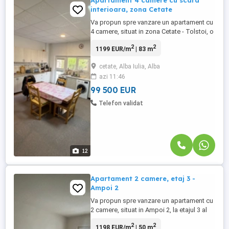
Apartament 4 camere cu scara
interioara, zona Cetate
Va propun spre vanzare un apartament cu
4 camere, situat in zona Cetate - Tolstoi, o
locatie accesibila si bine pozitionata.
2
2
1199 EUR/m
| 83 m
Imobilul este compartimentat astfel: Parter
- hol de acces, camera, baie. Etaj - living
cetate, Alba Iulia, Alba
open space cu bucatarie, 2 dormitoare, 2
azi 11:46
bai si hol. Dispune de loc de parcare.
Proprietatea ...
99 500 EUR
Telefon validat
12
Apartament 2 camere, etaj 3 -
Ampoi 2
Va propun spre vanzare un apartament cu
2 camere, situat in Ampoi 2, la etajul 3 al
unui bloc cu 7 etaje, dotat cu lift.
2
2
1198 EUR/m
| 50 m
Apartamentul are o suprafata utila de