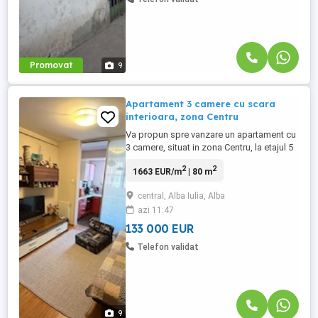
Promovat
9
Apartament 3 camere cu scara
interioara, zona Centru
Va propun spre vanzare un apartament cu
3 camere, situat in zona Centru, la etajul 5
al unui imobil cu 5 etaje. Apartamentul are
2
2
1663 EUR/m
| 80 m
o suprafata utila de 80mp si beneficiaza
de o compartimentare practica si
central, Alba Iulia, Alba
luminoasa. Imobilul este compartimentat
azi 11:47
astfel: Parter - hol de acces, living open
space cu bucataria, ...
133 000 EUR
Telefon validat
9