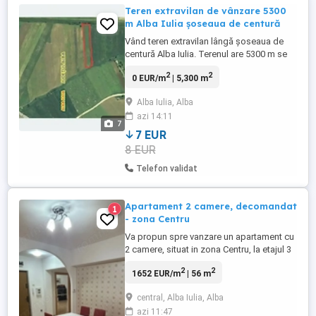
Teren extravilan de vânzare 5300
m Alba Iulia șoseaua de centură
Vând teren extravilan lângă șoseaua de
centură Alba Iulia. Terenul are 5300 m se
află în apropierea sensul giratoriu cu
2
2
0 EUR/m
| 5,300 m
trecerea peste calea ferată de pe șoseaua
de centură. Are o deschidere de 32 metri
Alba Iulia, Alba
la un drum agricol și o lungime
azi 14:11
aproximativă de 170 metri.
7
7 EUR
8 EUR
Telefon validat
Apartament 2 camere, decomandat
1
- zona Centru
Va propun spre vanzare un apartament cu
2 camere, situat in zona Centru, la etajul 3
al unui imobil cu 3 etaje. Apartamentul are
2
2
1652 EUR/m
| 56 m
o suprafata utila de 56mp si beneficiaza
de o compartimentare practica si
central, Alba Iulia, Alba
luminoasa. Compartimentare: Living
azi 11:47
spatios, dormitor, bucatarie, baie, hol,