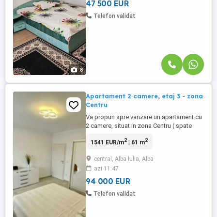
magazine, ...
47 500 EUR
Telefon validat
8
Apartament 2 camere, etaj 3 - zona
Centru
Va propun spre vanzare un apartament cu
2 camere, situat in zona Centru ( spate
Alba Mall ) la etajul 3 al unui imobil cu 3
2
2
1541 EUR/m
| 61 m
etaje. Apartamentul are o suprafata utila
de 61mp si beneficiaza de o
central, Alba Iulia, Alba
compartimentare practica si luminoasa.
azi 11:47
Compartimentare: Living open space cu
bucataria , dormitor , hol, ...
94 000 EUR
Telefon validat