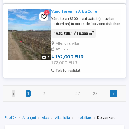
Vând teren în Alba Iulia
1
Vând teren 8300 metri patrati(intravilan
+extravilan) în oarda de jos,zona dublihan
2
2
19,52 EUR/m
| 8,300 m
Alba Iulia, Alba
azi 09:28
162,000 EUR
4
172,000 EUR
Telefon validat
›
‹
1
2
…
27
28
Publi24
Anunțuri
Alba
Alba Iulia
Imobiliare
De vanzare