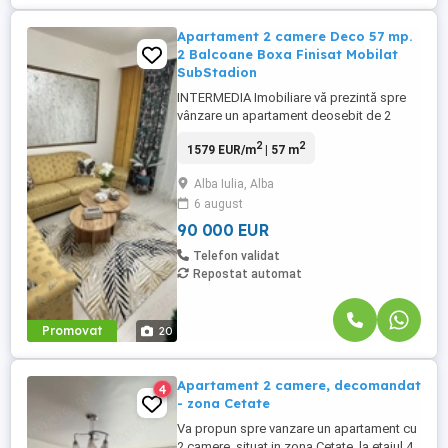
Apartament 2 camere Deco 57 mp.
2 Balcoane Boxa Finisat Mobilat
SubStadion
INTERMEDIA Imobiliare vă prezintă spre
vânzare un apartament deosebit de 2
camere, situat in Alba Iulia zona Sub
2
2
1579 EUR/m
| 57 m
Stadion Alba Iulia. Acest apartament
decomandat oferă o experiență de locuire
Alba Iulia, Alba
confortabilă și practică, cu o suprafață
6 august
utilă de 57 mp, perfect adaptată nevoilor
unui cuplu, unei familii mici ...
90 000 EUR
Telefon validat
Repostat automat
Promovat
20
Apartament 2 camere, decomandat
4
- zona Cetate
Va propun spre vanzare un apartament cu
2 camere, situat in zona Cetate, la etajul 4