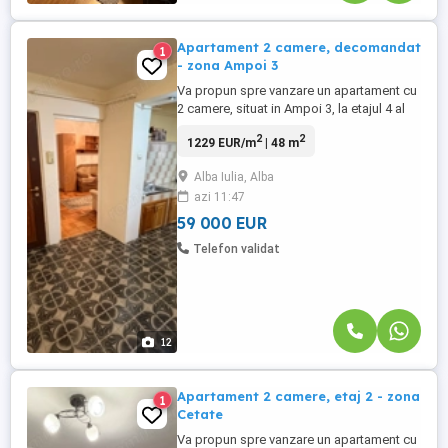
Apartament 2 camere, decomandat
1
- zona Ampoi 3
Va propun spre vanzare un apartament cu
2 camere, situat in Ampoi 3, la etajul 4 al
unui imobil cu 4 etaje. Apartamentul are o
2
2
1229 EUR/m
| 48 m
suprafata utila de 48mp si beneficiaza de
o compartimentare practica si luminoasa.
Alba Iulia, Alba
Compartimentare: Living spatios,
azi 11:47
dormitor, bucatarie , baie, hol si balcon
inchis. Zona ...
59 000 EUR
Telefon validat
12
Apartament 2 camere, etaj 2 - zona
1
Cetate
Va propun spre vanzare un apartament cu