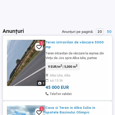
Anunțuri
20
50
Anunțuri pe pagină:
Teren intravilan de vânzare 5000
1
mp
Teren intravilan de vânzare la ieșirea din
Vințu de Jos spre Alba Iulia, partea
dreaptă, cu ieșire direct la drumul județean
2
2
9 EUR/m
| 5,000 m
DJ 107C, 5000 mp. Apa și curentul la
stradă. Preț 45 000 euro negociabil.
Alba Iulia, Alba
azi 15:36
3
45 000 EUR
Telefon validat
Casa si Teren in Alba Iulia in
1
spatele Bazinului Olimpic