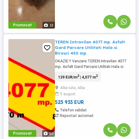
Promovat
12
TEREN Intravilan 4077 mp. Asfalt
Gard Parcare Utilitati Hala si
Birouri 450 mp.
OKAZIE !! Vanzare TEREN Intravilan 4077
mp. Asfalt Gard Parcare Utilitati Hala si
Birouri 450 mp. INTERMEDIA Imobiliare va
2
2
129 EUR/m
| 4,077 m
ofera sprea VANZARE o proprietate
speciala, un TEREN INTRAVILAN in
Alba Iulia, Alba
suprafata de 4077 mp cu deschidere de
5 august
82,5 ml., cu constructie pe el respectiv
HALA cu DEPOZIT mare si BIROURI ...
525 933 EUR
Telefon validat
Repostat automat
Promovat
20