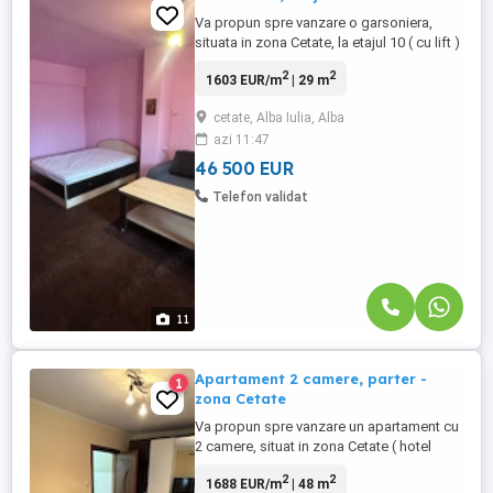
Va propun spre vanzare o garsoniera,
situata in zona Cetate, la etajul 10 ( cu lift )
al unui imobil cu 10 etaje. Garsoniera are o
2
2
1603 EUR/m
| 29 m
suprafata utila de 29 mp, ideal pentru
confortul unui cuplu sau pentru investitie.
cetate, Alba Iulia, Alba
Garsoniera este alcatuit din: living spatios,
azi 11:47
hol , baie si balcon inchis. Zona linistita, ...
46 500 EUR
Telefon validat
11
Apartament 2 camere, parter -
1
zona Cetate
Va propun spre vanzare un apartament cu
2 camere, situat in zona Cetate ( hotel
Cetate ), la parterul unui imobil cu 4 etaje.
2
2
1688 EUR/m
| 48 m
Apartamentul are o suprafata utila de 48