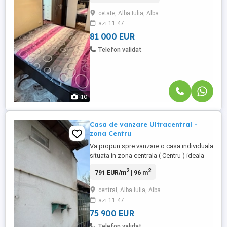
mp, ideal pentru confortul unui cuplu sau
cetate, Alba Iulia, Alba
pentru investitie. Apartamentul este
azi 11:47
alcatuit din: living spatios, dormitor,
bucatarie, hol ...
81 000 EUR
Telefon validat
10
Casa de vanzare Ultracentral -
zona Centru
Va propun spre vanzare o casa individuala
situata in zona centrala ( Centru ) ideala
pentru investitie , renovare sau dezvoltare.
2
2
791 EUR/m
| 96 m
Teren in suprafata de 360mp, cu front
stradal de 10ml si constructie existenta de
central, Alba Iulia, Alba
96 mp utili. Proprietatea este
azi 11:47
compartimentata astfel: 3 camere,
bucatarie, baie, camara ...
75 900 EUR
Telefon validat