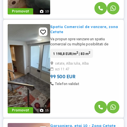
Promovat
10
Spatiu Comercial de vanzare, zona
Cetate
Va propun spre vanzare un spatiu
comercial cu multiple posibilitati de
utilizare, situat in zona Cetate - Tolstoi, o
2
2
1 198,8 EUR/m
| 83 m
locatie accesibila si bine pozitionata.
Imobilul dispune de o suprafata utila de
cetate, Alba Iulia, Alba
83mp, la care se adauga 25mp teren
azi 11:47
concesionat pe termen lung, contract
valabil. Proprietatea este compartimentata
99 500 EUR
...
Telefon validat
Promovat
15
Garsoniera, etaj 10 - Zona Cetate