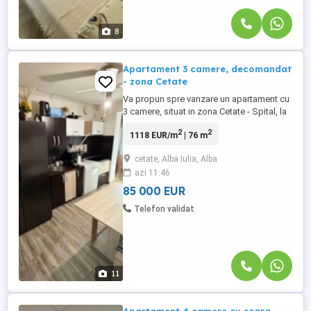
8
Apartament 3 camere, decomandat
- zona Cetate
Va propun spre vanzare un apartament cu
3 camere, situat in zona Cetate - Spital, la
etajul 9 ( cu lift ) al unui imobil cu 10 etaje.
2
2
1118 EUR/m
| 76 m
Apartamentul are o suprafata utila de
76mp si beneficiaza de o
cetate, Alba Iulia, Alba
compartimentare practica si luminoasa.
azi 11:46
Compartimentare: Living spatios,
bucatarie, 2 dormitoare , hol, ...
85 000 EUR
Telefon validat
11