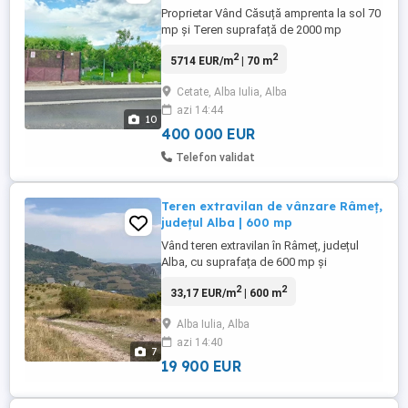
Proprietar Vând Căsuță amprenta la sol 70
mp și Teren suprafață de 2000 mp
deschidere la drum 18 m Pe teren se
2
2
5714 EUR/m
| 70 m
găsește și o livadă de pomi fructiferi.
Toate utilitățile (
Cetate, Alba Iulia, Alba
apa,canalizare,gaz,curent,internet,) Zona
azi 14:44
foarte frumoasa Casa necesită renovare
10
Stadă Asfaltată
400 000 EUR
Telefon validat
Teren extravilan de vânzare Râmeț,
județul Alba | 600 mp
Vând teren extravilan în Râmeț, județul
Alba, cu suprafața de 600 mp și
deschidere de 16,8 m la drum. Terenul
2
2
33,17 EUR/m
| 600 m
este situat într-o zonă montană foarte
frumoasă, cu priveliște deosebită și cadru
Alba Iulia, Alba
natural atractiv. Zona este în dezvoltare și
azi 14:40
prezintă potențial turistic, în apropiere
7
existând mai multe cabane ...
19 900 EUR