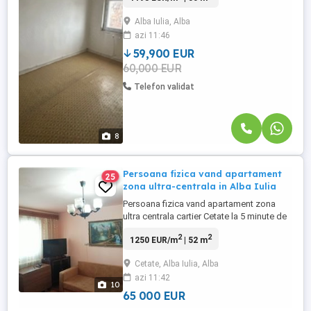
50mp si beneficiaza de o
Alba Iulia, Alba
compartimentare practica si luminoasa.
azi 11:46
Compartimentare: Living, dormitor,
bucatarie, baie, hol si balcon inchis.
59,900 EUR
Acesta ...
60,000 EUR
Telefon validat
8
Persoana fizica vand apartament
25
zona ultra-centrala in Alba Iulia
Persoana fizica vand apartament zona
ultra centrala cartier Cetate la 5 minute de
spital, liceul Militar, piata agroalimentara si
2
2
1250 EUR/m
| 52 m
scoala nr.7 Mihai Eminescu. Apartamentul
dispune de centrala termica proprie NOUA
Cetate, Alba Iulia, Alba
cu garantie. ROG AGENTIILE SA NU MA
azi 11:42
CONTACTEZE. Vizionarea apartamentului
10
se poate face doar ...
65 000 EUR