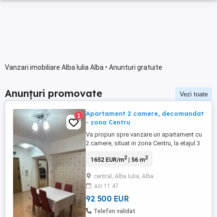
Vanzari imobiliare Alba Iulia Alba • Anunturi gratuite
Anunțuri promovate
Vezi toate
Apartament 2 camere, decomandat
1
- zona Centru
Va propun spre vanzare un apartament cu
2 camere, situat in zona Centru, la etajul 3
al unui imobil cu 3 etaje. Apartamentul are
2
2
1652 EUR/m
| 56 m
o suprafata utila de 56mp si beneficiaza
de o compartimentare practica si
central, Alba Iulia, Alba
luminoasa. Compartimentare: Living
azi 11:47
spatios, dormitor, bucatarie, baie, hol,
debara si doua balcoane. Zona ...
92 500 EUR
Telefon validat