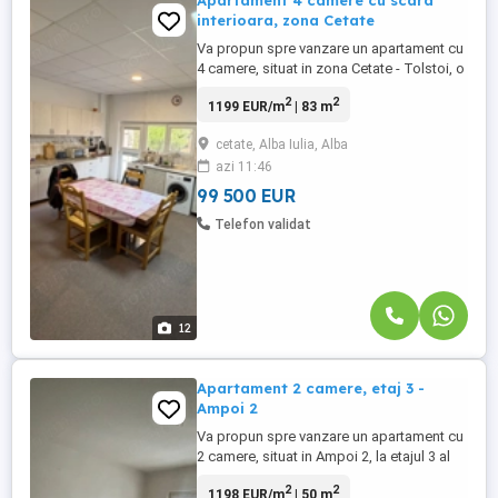
Apartament 4 camere cu scara
interioara, zona Cetate
Va propun spre vanzare un apartament cu
4 camere, situat in zona Cetate - Tolstoi, o
locatie accesibila si bine pozitionata.
2
2
1199 EUR/m
| 83 m
Imobilul este compartimentat astfel: Parter
- hol de acces, camera, baie. Etaj - living
cetate, Alba Iulia, Alba
open space cu bucatarie, 2 dormitoare, 2
azi 11:46
bai si hol. Dispune de loc de parcare.
Proprietatea ...
99 500 EUR
Telefon validat
12
Apartament 2 camere, etaj 3 -
Ampoi 2
Va propun spre vanzare un apartament cu
2 camere, situat in Ampoi 2, la etajul 3 al
unui bloc cu 7 etaje, dotat cu lift.
2
2
1198 EUR/m
| 50 m
Apartamentul are o suprafata utila de