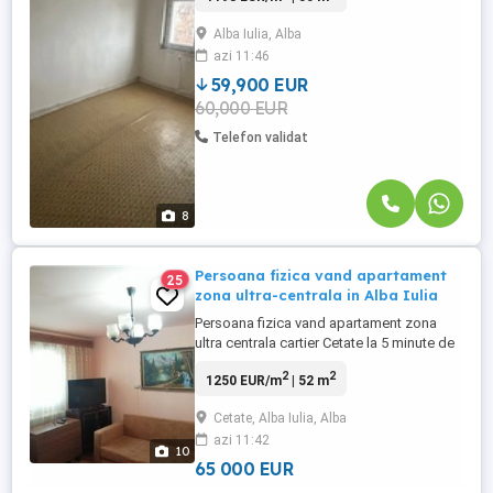
50mp si beneficiaza de o
Alba Iulia, Alba
compartimentare practica si luminoasa.
azi 11:46
Compartimentare: Living, dormitor,
bucatarie, baie, hol si balcon inchis.
59,900 EUR
Acesta ...
60,000 EUR
Telefon validat
8
Persoana fizica vand apartament
25
zona ultra-centrala in Alba Iulia
Persoana fizica vand apartament zona
ultra centrala cartier Cetate la 5 minute de
spital, liceul Militar, piata agroalimentara si
2
2
1250 EUR/m
| 52 m
scoala nr.7 Mihai Eminescu. Apartamentul
dispune de centrala termica proprie NOUA
Cetate, Alba Iulia, Alba
cu garantie. ROG AGENTIILE SA NU MA
azi 11:42
CONTACTEZE. Vizionarea apartamentului
10
se poate face doar ...
65 000 EUR