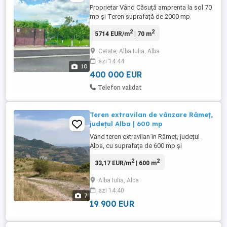
Proprietar Vând Căsuță amprenta la sol 70
mp și Teren suprafață de 2000 mp
deschidere la drum 18 m Pe teren se
2
2
5714 EUR/m
| 70 m
găsește și o livadă de pomi fructiferi.
Toate utilitățile (
Cetate, Alba Iulia, Alba
apa,canalizare,gaz,curent,internet,) Zona
azi 14:44
foarte frumoasa Casa necesită renovare
10
Stadă Asfaltată
400 000 EUR
Telefon validat
Teren extravilan de vânzare Râmeț,
județul Alba | 600 mp
Vând teren extravilan în Râmeț, județul
Alba, cu suprafața de 600 mp și
deschidere de 16,8 m la drum. Terenul
2
2
33,17 EUR/m
| 600 m
este situat într-o zonă montană foarte
frumoasă, cu priveliște deosebită și cadru
Alba Iulia, Alba
natural atractiv. Zona este în dezvoltare și
azi 14:40
prezintă potențial turistic, în apropiere
7
existând mai multe cabane ...
19 900 EUR