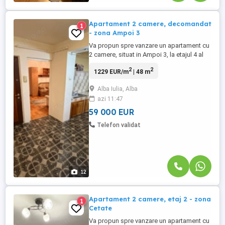
Apartament 2 camere, decomandat
1
- zona Ampoi 3
Va propun spre vanzare un apartament cu
2 camere, situat in Ampoi 3, la etajul 4 al
unui imobil cu 4 etaje. Apartamentul are o
2
2
1229 EUR/m
| 48 m
suprafata utila de 48mp si beneficiaza de
o compartimentare practica si luminoasa.
Alba Iulia, Alba
Compartimentare: Living spatios,
azi 11:47
dormitor, bucatarie , baie, hol si balcon
inchis. Zona ...
59 000 EUR
Telefon validat
12
Apartament 2 camere, etaj 2 - zona
1
Cetate
Va propun spre vanzare un apartament cu