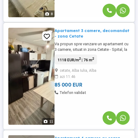
8
Apartament 3 camere, decomandat
- zona Cetate
Va propun spre vanzare un apartament cu
3 camere, situat in zona Cetate - Spital, la
etajul 9 ( cu lift ) al unui imobil cu 10 etaje.
2
2
1118 EUR/m
| 76 m
Apartamentul are o suprafata utila de
76mp si beneficiaza de o
cetate, Alba Iulia, Alba
compartimentare practica si luminoasa.
azi 11:46
Compartimentare: Living spatios,
bucatarie, 2 dormitoare , hol, ...
85 000 EUR
Telefon validat
11