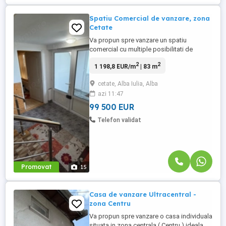
Spatiu Comercial de vanzare, zona
Cetate
Va propun spre vanzare un spatiu
comercial cu multiple posibilitati de
utilizare, situat in zona Cetate - Tolstoi, o
2
2
1 198,8 EUR/m
| 83 m
locatie accesibila si bine pozitionata.
Imobilul dispune de o suprafata utila de
cetate, Alba Iulia, Alba
83mp, la care se adauga 25mp teren
azi 11:47
concesionat pe termen lung, contract
valabil. Proprietatea este compartimentata
99 500 EUR
...
Telefon validat
Promovat
15
Casa de vanzare Ultracentral -
zona Centru
Va propun spre vanzare o casa individuala
situata in zona centrala ( Centru ) ideala