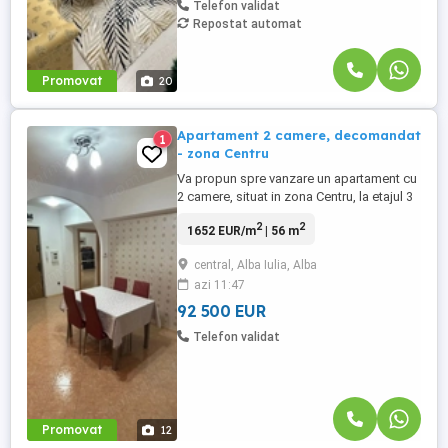
Telefon validat
Repostat automat
Promovat
20
Apartament 2 camere, decomandat
1
- zona Centru
Va propun spre vanzare un apartament cu
2 camere, situat in zona Centru, la etajul 3
al unui imobil cu 3 etaje. Apartamentul are
2
2
1652 EUR/m
| 56 m
o suprafata utila de 56mp si beneficiaza
de o compartimentare practica si
central, Alba Iulia, Alba
luminoasa. Compartimentare: Living
azi 11:47
spatios, dormitor, bucatarie, baie, hol,
debara si doua balcoane. Zona ...
92 500 EUR
Telefon validat
Promovat
12