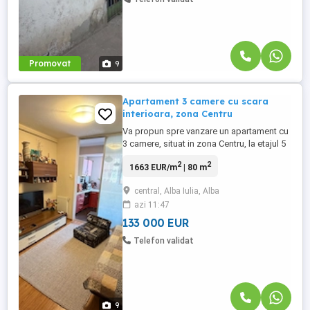
Promovat
9
Apartament 3 camere cu scara
interioara, zona Centru
Va propun spre vanzare un apartament cu
3 camere, situat in zona Centru, la etajul 5
al unui imobil cu 5 etaje. Apartamentul are
2
2
1663 EUR/m
| 80 m
o suprafata utila de 80mp si beneficiaza
de o compartimentare practica si
central, Alba Iulia, Alba
luminoasa. Imobilul este compartimentat
azi 11:47
astfel: Parter - hol de acces, living open
space cu bucataria, ...
133 000 EUR
Telefon validat
9