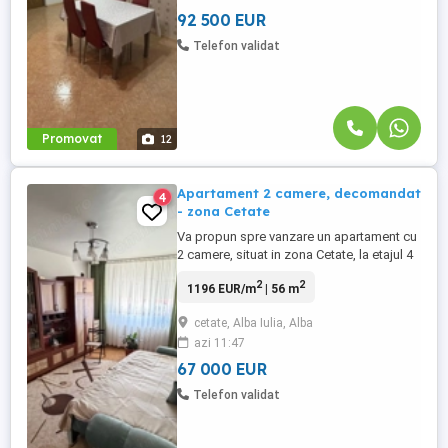
debara si doua balcoane. Zona ...
92 500 EUR
Telefon validat
Promovat
12
Apartament 2 camere, decomandat
4
- zona Cetate
Va propun spre vanzare un apartament cu
2 camere, situat in zona Cetate, la etajul 4
a unui imobil cu regim de inaltime P+4.
2
2
1196 EUR/m
| 56 m
Apartamentul are o suprafata utila de
56mp. Compartimentare: living spatios,
cetate, Alba Iulia, Alba
dormitor, bucatarie, hol si baie. Acesta
azi 11:47
dispune de loc de parcare. Zona este una
centrala, cu acces ...
67 000 EUR
Telefon validat