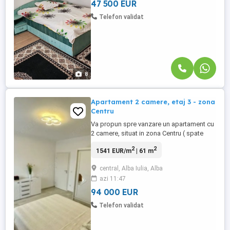
magazine, ...
47 500 EUR
Telefon validat
8
Apartament 2 camere, etaj 3 - zona
Centru
Va propun spre vanzare un apartament cu
2 camere, situat in zona Centru ( spate
Alba Mall ) la etajul 3 al unui imobil cu 3
2
2
1541 EUR/m
| 61 m
etaje. Apartamentul are o suprafata utila
de 61mp si beneficiaza de o
central, Alba Iulia, Alba
compartimentare practica si luminoasa.
azi 11:47
Compartimentare: Living open space cu
bucataria , dormitor , hol, ...
94 000 EUR
Telefon validat