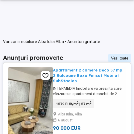
Vanzari imobiliare Alba Iulia Alba • Anunturi gratuite
Anunțuri promovate
Vezi toate
Apartament 2 camere Deco 57 mp.
2 Balcoane Boxa Finisat Mobilat
SubStadion
INTERMEDIA Imobiliare vă prezintă spre
vânzare un apartament deosebit de 2
camere, situat in Alba Iulia zona Sub
2
2
1579 EUR/m
| 57 m
Stadion Alba Iulia. Acest apartament
decomandat oferă o experiență de locuire
Alba Iulia, Alba
confortabilă și practică, cu o suprafață
6 august
utilă de 57 mp, perfect adaptată nevoilor
unui cuplu, unei familii mici ...
90 000 EUR