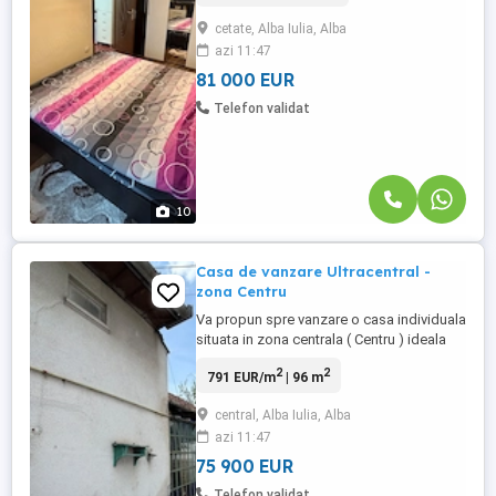
mp, ideal pentru confortul unui cuplu sau
cetate, Alba Iulia, Alba
pentru investitie. Apartamentul este
azi 11:47
alcatuit din: living spatios, dormitor,
bucatarie, hol ...
81 000 EUR
Telefon validat
10
Casa de vanzare Ultracentral -
zona Centru
Va propun spre vanzare o casa individuala
situata in zona centrala ( Centru ) ideala
pentru investitie , renovare sau dezvoltare.
2
2
791 EUR/m
| 96 m
Teren in suprafata de 360mp, cu front
stradal de 10ml si constructie existenta de
central, Alba Iulia, Alba
96 mp utili. Proprietatea este
azi 11:47
compartimentata astfel: 3 camere,
bucatarie, baie, camara ...
75 900 EUR
Telefon validat