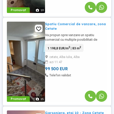
Promovat
10
Spatiu Comercial de vanzare, zona
Cetate
Va propun spre vanzare un spatiu
comercial cu multiple posibilitati de
utilizare, situat in zona Cetate - Tolstoi, o
2
2
1 198,8 EUR/m
| 83 m
locatie accesibila si bine pozitionata.
Imobilul dispune de o suprafata utila de
cetate, Alba Iulia, Alba
83mp, la care se adauga 25mp teren
azi 11:47
concesionat pe termen lung, contract
valabil. Proprietatea este compartimentata
99 500 EUR
...
Telefon validat
Promovat
15
Garsoniera, etaj 10 - Zona Cetate