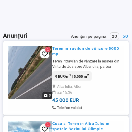
Anunțuri
20
50
Anunțuri pe pagină:
Teren intravilan de vânzare 5000
1
mp
Teren intravilan de vânzare la ieșirea din
Vințu de Jos spre Alba Iulia, partea
dreaptă, cu ieșire direct la drumul județean
2
2
9 EUR/m
| 5,000 m
DJ 107C, 5000 mp. Apa și curentul la
stradă. Preț 45 000 euro negociabil.
Alba Iulia, Alba
azi 15:36
3
45 000 EUR
Telefon validat
Casa si Teren in Alba Iulia in
1
spatele Bazinului Olimpic