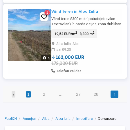
Vând teren în Alba Iulia
1
Vând teren 8300 metri patrati(intravilan
+extravilan) în oarda de jos,zona dublihan
2
2
19,52 EUR/m
| 8,300 m
Alba Iulia, Alba
azi 09:28
162,000 EUR
4
172,000 EUR
Telefon validat
›
‹
1
2
…
27
28
Publi24
Anunțuri
Alba
Alba Iulia
Imobiliare
De vanzare