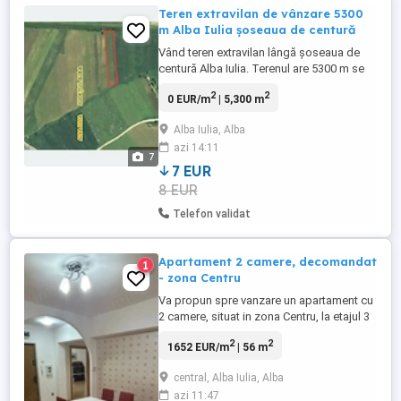
Teren extravilan de vânzare 5300
m Alba Iulia șoseaua de centură
Vând teren extravilan lângă șoseaua de
centură Alba Iulia. Terenul are 5300 m se
află în apropierea sensul giratoriu cu
2
2
0 EUR/m
| 5,300 m
trecerea peste calea ferată de pe șoseaua
de centură. Are o deschidere de 32 metri
Alba Iulia, Alba
la un drum agricol și o lungime
azi 14:11
aproximativă de 170 metri.
7
7 EUR
8 EUR
Telefon validat
Apartament 2 camere, decomandat
1
- zona Centru
Va propun spre vanzare un apartament cu
2 camere, situat in zona Centru, la etajul 3
al unui imobil cu 3 etaje. Apartamentul are
2
2
1652 EUR/m
| 56 m
o suprafata utila de 56mp si beneficiaza
de o compartimentare practica si
central, Alba Iulia, Alba
luminoasa. Compartimentare: Living
azi 11:47
spatios, dormitor, bucatarie, baie, hol,