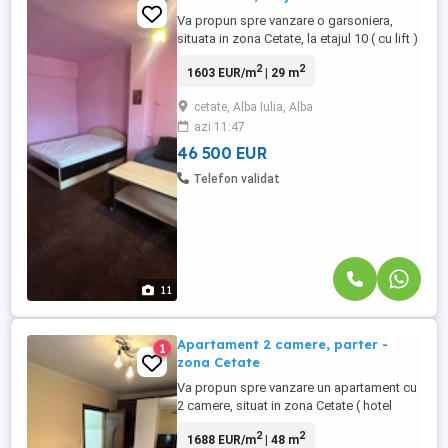
Va propun spre vanzare o garsoniera,
situata in zona Cetate, la etajul 10 ( cu lift )
al unui imobil cu 10 etaje. Garsoniera are o
2
2
1603 EUR/m
| 29 m
suprafata utila de 29 mp, ideal pentru
confortul unui cuplu sau pentru investitie.
cetate, Alba Iulia, Alba
Garsoniera este alcatuit din: living spatios,
azi 11:47
hol , baie si balcon inchis. Zona linistita, ...
46 500 EUR
Telefon validat
11
Apartament 2 camere, parter -
1
zona Cetate
Va propun spre vanzare un apartament cu
2 camere, situat in zona Cetate ( hotel
Cetate ), la parterul unui imobil cu 4 etaje.
2
2
1688 EUR/m
| 48 m
Apartamentul are o suprafata utila de 48