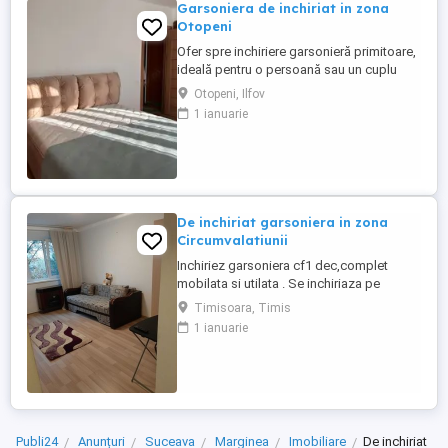
Garsoniera de inchiriat in zona
Otopeni
Ofer spre inchiriere garsonieră primitoare,
ideală pentru o persoană sau un cuplu
aflat la început de drum. Mobilată cu gust,
Otopeni, Ilfov
cu bucătărie complet utilată . Dispune de
1 ianuarie
35mp , etaj 2. În apropiere de magazine și
spații de relaxare. Puncte de reper: Parcul
Unirii Otopeni, Lidl, Mega Image, DN1.
De inchiriat garsoniera in zona
Circumvalatiunii
Inchiriez garsoniera cf1 dec,complet
mobilata si utilata . Se inchiriaza pe
termen lung. Suprafata utila este de 28 mp
Timisoara, Timis
, iar etajul este 3 4.
1 ianuarie
Publi24
Anunțuri
Suceava
Marginea
Imobiliare
De inchiriat