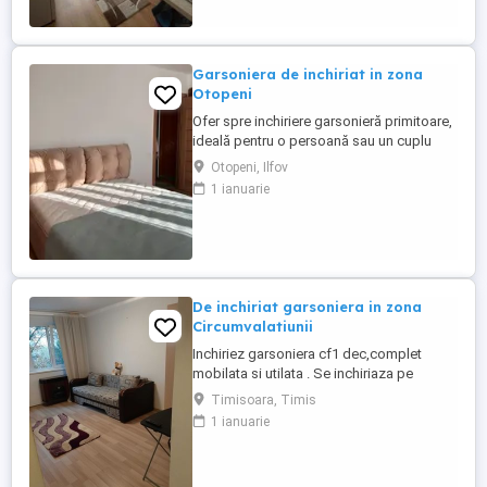
ale zonei. Garsoniera este complet
renovata si utilata. Pentru ...
Garsoniera de inchiriat in zona
Otopeni
Ofer spre inchiriere garsonieră primitoare,
ideală pentru o persoană sau un cuplu
aflat la început de drum. Mobilată cu gust,
Otopeni, Ilfov
cu bucătărie complet utilată . Dispune de
1 ianuarie
35mp , etaj 2. În apropiere de magazine și
spații de relaxare. Puncte de reper: Parcul
Unirii Otopeni, Lidl, Mega Image, DN1.
De inchiriat garsoniera in zona
Circumvalatiunii
Inchiriez garsoniera cf1 dec,complet
mobilata si utilata . Se inchiriaza pe
termen lung. Suprafata utila este de 28 mp
Timisoara, Timis
, iar etajul este 3 4.
1 ianuarie