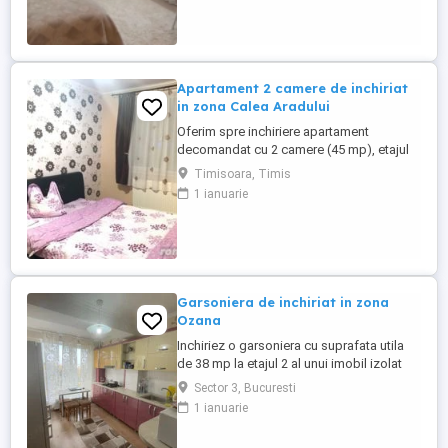
sau persoane cu program flexibil.
Disponibilă imediat.
Apartament 2 camere de inchiriat
in zona Calea Aradului
Oferim spre inchiriere apartament
decomandat cu 2 camere (45 mp), etajul
1, mobilat si utilat complet in stare foarte
Timisoara, Timis
buna. Calea Aradului, str. Cugir. Dormitor
1 ianuarie
cu pat matrimonial, saltea ortopedica are
un living modern plasma TV dress-ing,
disponibil imediat.
Garsoniera de inchiriat in zona
Ozana
Inchiriez o garsoniera cu suprafata utila
de 38 mp la etajul 2 al unui imobil izolat
termic cu doar 8 niveluri. Acesta se afla in
Sector 3, Bucuresti
zona Ozana, in imediata apropiere a
1 ianuarie
mijloacelor de tansport in comun,
magazine, banci si alte puncte de interes