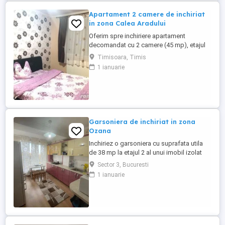
Apartament 2 camere de inchiriat
in zona Calea Aradului
Oferim spre inchiriere apartament
decomandat cu 2 camere (45 mp), etajul
1, mobilat si utilat complet in stare foarte
Timisoara, Timis
buna. Calea Aradului, str. Cugir. Dormitor
1 ianuarie
cu pat matrimonial, saltea ortopedica are
un living modern plasma TV dress-ing,
disponibil imediat.
Garsoniera de inchiriat in zona
Ozana
Inchiriez o garsoniera cu suprafata utila
de 38 mp la etajul 2 al unui imobil izolat
termic cu doar 8 niveluri. Acesta se afla in
Sector 3, Bucuresti
zona Ozana, in imediata apropiere a
1 ianuarie
mijloacelor de tansport in comun,
magazine, banci si alte puncte de interes
ale zonei. Garsoniera este complet
renovata si utilata. Pentru ...