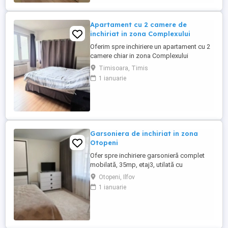
Apartament cu 2 camere de
inchiriat in zona Complexului
Oferim spre inchiriere un apartament cu 2
camere chiar in zona Complexului
Studentesc!! Apartamentul este foarte
Timisoara, Timis
aproape de universitatile Politehnica si
1 ianuarie
Vest. Zona buna, dispune de toate cele
necesare in jur, magazine, restaurante,
farmacii, ATM-uri. Are o suprafata utila de
50mp si este la etajul ...
Garsoniera de inchiriat in zona
Otopeni
Ofer spre inchiriere garsonieră complet
mobilată, 35mp, etaj3, utilată cu
electrocasnice noi, situată într-un bloc
Otopeni, Ilfov
modern, la 3 5 minute de Aeroportul Henri
1 ianuarie
Coandă. Ideală pentru personal din aviație
sau persoane cu program flexibil.
Disponibilă imediat.