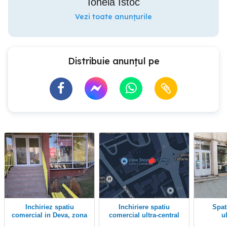
Ionela Istoc
Vezi toate anunțurile
Distribuie anunțul pe
Inchiriez spatiu
Inchiriere spatiu
Spatiu comercial
comercial in Deva, zona
comercial ultra-central
u
ultracentrala (Bld