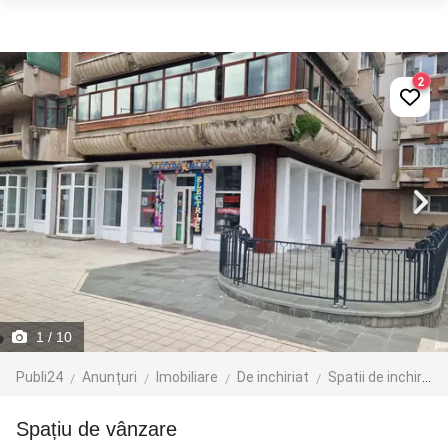
2
1
/ 10
Publi24
Anunțuri
Imobiliare
De inchiriat
Spatii de inchiriat
spațiu de vânzare