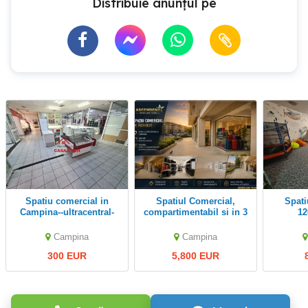
Distribuie anunțul pe
Spatiu comercial in
Spatiul Comercial,
Spatiu in Campina
Campina--ultracentral-
compartimentabil si in 3
12
-300e
unitati, cu acces separat,
Central, Campina
Campina
Campina
300 EUR
5,800 EUR