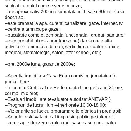
si utilat complet cum se vede in poze;
--are aproximativ 200 mp suprafata inchisa si 80mp terasa
deschisa;
--este bransat la apa, curent, canalizare, gaze, internet, tv;
--centrala termica pe gaze;
--bucatarie complet echipata functionala , grupuri sanitare;
--este pretabil pt restaurant(pizzerie) dar si orice alta
activitate comerciala (birouri, sediu firma, coafor, cabinet
medical, stomatologic, salon, after school, etc);
--pret 2000e luna, garantie 2000e;
--Agentia imobiliara Casa Edan comision jumatate din
prima chirie;
--Intocmim Certificat de Performanta Energetica in 24 ore,
cel mai mic pret;
--Evaluari imobiliare (evaluator autorizat ANEVAR );
--Program de lucru : luni-vineri orele 10.00-18.00;
--Vizionarile se fac cu programare telefonica in prealabil;
--Anuntul este valabil cat timp este public pe internet;
--zero sapte doi zero sapte cinci sase sase noua patru