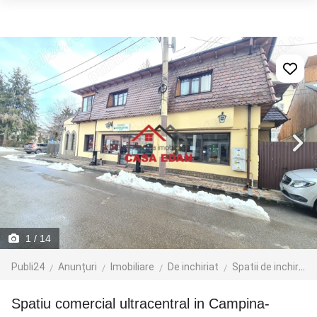
1
/ 14
Publi24
Anunțuri
Imobiliare
De inchiriat
Spatii de inchiriat
Spatiu comercial ultracentral in Campina-