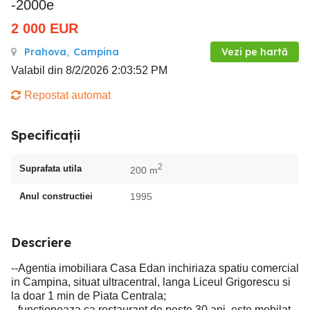
-2000e
2 000
EUR
Prahova
,
Campina
Vezi pe hartă
Valabil din 8/2/2026 2:03:52 PM
Repostat automat
Specificații
2
Suprafata utila
200 m
Anul constructiei
1995
Descriere
--Agentia imobiliara Casa Edan inchiriaza spatiu comercial
in Campina, situat ultracentral, langa Liceul Grigorescu si
la doar 1 min de Piata Centrala;
--functioneaza ca restaurant de peste 30 ani, este mobilat