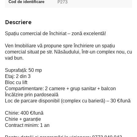
Cod de identificare
P273
Descriere
Spațiu comercial de închiriat – zonă excelentă!
Ven Imobiliare vă propune spre închiriere un spațiu
comercial situat pe str. Năsăudului, într-un complex nou, cu
vad bun.
Suprafață: 50 mp
Etaj: 2 din 3
Bloc cu lift
Compartimentare: 2 camere + grup sanitar + balcon
Încălzire prin pardoseală
Loc de parcare disponibil (complex cu barieră) – 30 €/lună
Chirie: 400 €/lună
Chirie + garanție
Contract minim: 1 an