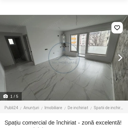
1
/ 5
Publi24
Anunțuri
Imobiliare
De inchiriat
Spatii de inchiriat
Spațiu comercial de închiriat - zonă excelentă!