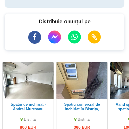
Distribuie anunțul pe
Spatiu de inchiriat -
Spațiu comercial de
vand spatiu comercial
Andrei Muresanu
inchiriat în Bistrița,
spatio
Strada Avram Iancu
Bistrita
Bistrita
800 EUR
360 EUR
10