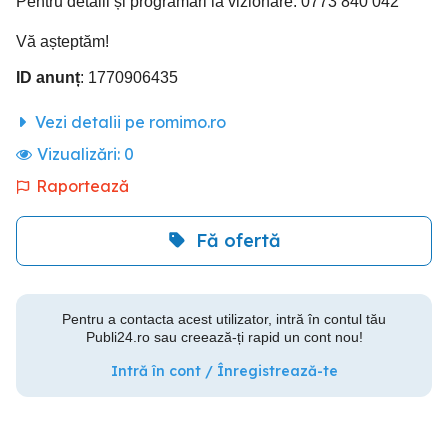
Pentru detalii și programări la vizionare: 0773 840 042
Vă așteptăm!
ID anunț
: 1770906435
Vezi detalii pe romimo.ro
Vizualizări:
0
Raportează
Fă ofertă
Pentru a contacta acest utilizator, intră în contul tău
Publi24.ro sau creează-ți rapid un cont nou!
Intră în cont / Înregistrează-te