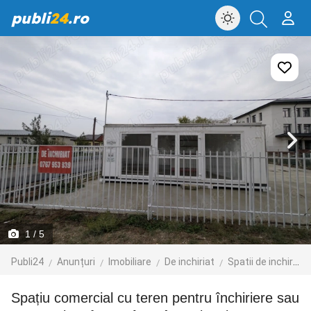
publi
24
.ro
1
/ 5
Publi24
Anunțuri
Imobiliare
De inchiriat
Spatii de inchiriat
Spațiu comercial cu teren pentru închiriere sau