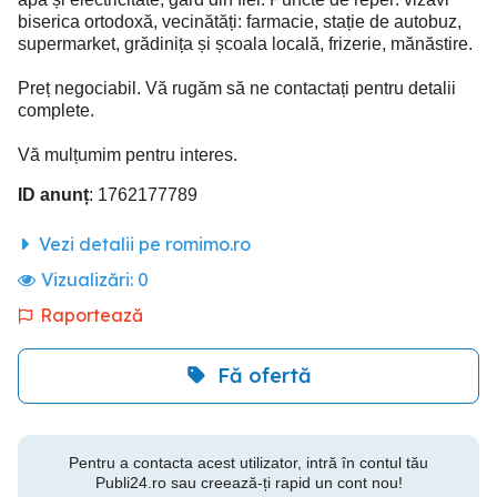
biserica ortodoxă, vecinătăți: farmacie, stație de autobuz,
supermarket, grădinița și școala locală, frizerie, mănăstire.
Preț negociabil. Vă rugăm să ne contactați pentru detalii
complete.
Vă mulțumim pentru interes.
ID anunț
: 1762177789
Vezi detalii pe romimo.ro
Vizualizări:
0
Raportează
Fă ofertă
Pentru a contacta acest utilizator, intră în contul tău
Publi24.ro sau creează-ți rapid un cont nou!