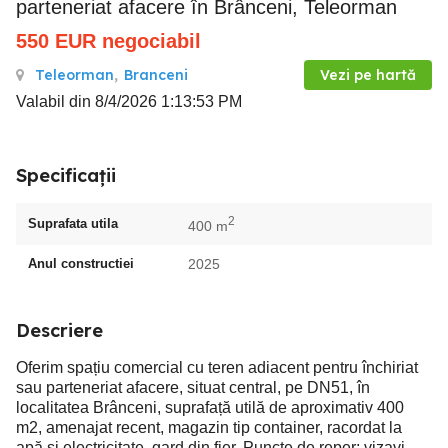
parteneriat afacere în Brânceni, Teleorman
550
EUR
negociabil
Teleorman
,
Branceni
Vezi pe hartă
Valabil din 8/4/2026 1:13:53 PM
Specificații
2
Suprafata utila
400 m
Anul constructiei
2025
Descriere
Oferim spațiu comercial cu teren adiacent pentru închiriat
sau parteneriat afacere, situat central, pe DN51, în
localitatea Brânceni, suprafață utilă de aproximativ 400
m2, amenajat recent, magazin tip container, racordat la
apă și electricitate, gard din fier. Puncte de reper: vizavi