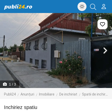
publi
24
.ro
1
/ 3
Publi24
Anunțuri
Imobiliare
De inchiriat
Spatii de inchiriat
Inchiriez spatiu