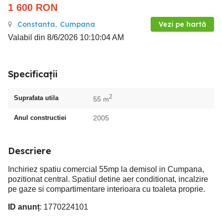
1 600
RON
Constanta
,
Cumpana
Vezi pe hartă
Valabil din 8/6/2026 10:10:04 AM
Specificații
2
Suprafata utila
55 m
Anul constructiei
2005
Descriere
Inchiriez spatiu comercial 55mp la demisol in Cumpana,
pozitionat central. Spatiul detine aer conditionat, incalzire
pe gaze si compartimentare interioara cu toaleta proprie.
ID anunț
: 1770224101