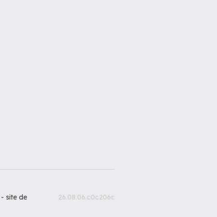
 -
site de
26.08.06.c0c206c