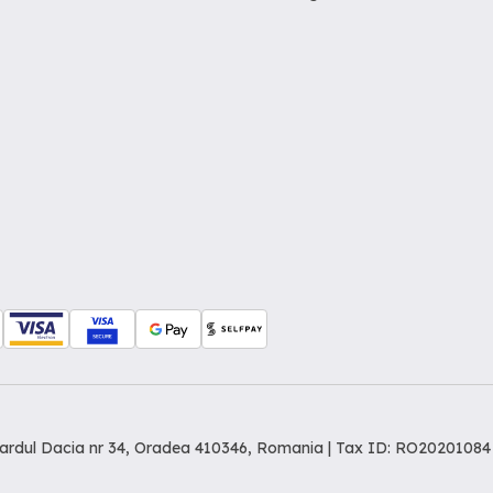
levardul Dacia nr 34, Oradea 410346, Romania | Tax ID: RO20201084