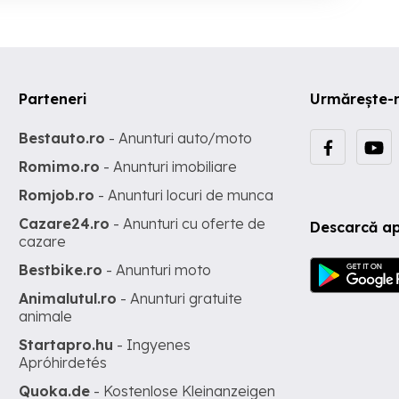
Parteneri
Urmărește-
Bestauto.ro
- Anunturi auto/moto
Romimo.ro
- Anunturi imobiliare
Romjob.ro
- Anunturi locuri de munca
Cazare24.ro
- Anunturi cu oferte de
Descarcă ap
cazare
Bestbike.ro
- Anunturi moto
Animalutul.ro
- Anunturi gratuite
animale
Startapro.hu
- Ingyenes
Apróhirdetés
Quoka.de
- Kostenlose Kleinanzeigen