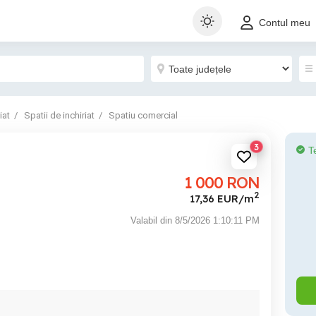
Contul meu
iat
Spatii de inchiriat
Spatiu comercial
3
T
1 000
RON
2
17,36 EUR/m
Valabil din 8/5/2026 1:10:11 PM