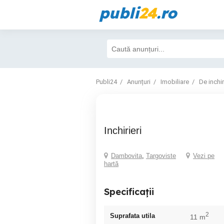
publi
24
.ro
Publi24
Anunțuri
Imobiliare
De inchir
Inchirieri
Dambovita
,
Targoviste
Vezi pe
hartă
Specificații
2
Suprafata utila
11 m