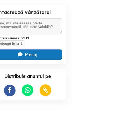
ntactează vânzătorul
ctere rămase:
2939
daugă fișier
?
Mesaj
Distribuie anunțul pe