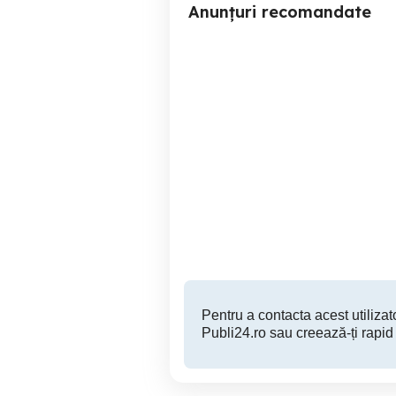
Anunțuri recomandate
De Vânzare Închiriat
Spațiu Comercial Zona
CFR
Targoviste
500 EUR
Pentru a contacta acest utilizato
Publi24.ro sau creează-ți rapid