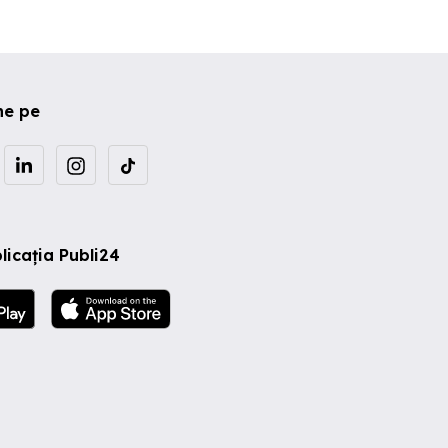
ne pe
licația Publi24