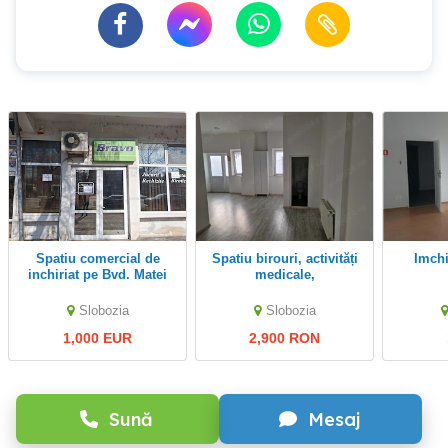
Spatiu comercial de
Spatiu birouri, activități
Imch
inchiriat pe Bvd. Matei
medicale,
Basarab, Slobozia
(Ialomita)
Slobozia
Slobozia
1,000 EUR
2,900 RON
Sună
Mesaj