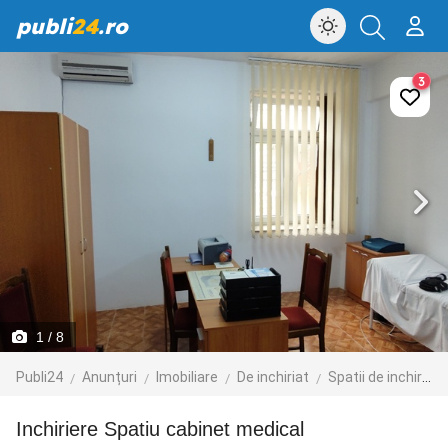
publi
24
.ro
3
1
/ 8
Publi24
Anunțuri
Imobiliare
De inchiriat
Spatii de inchiriat
Inchiriere Spatiu cabinet medical