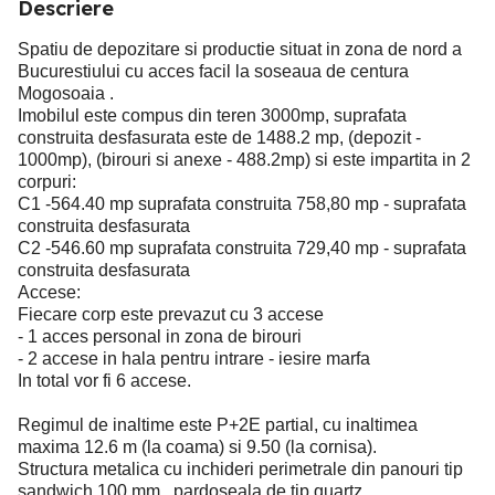
Descriere
Spatiu de depozitare si productie situat in zona de nord a
Bucurestiului cu acces facil la soseaua de centura
Mogosoaia .
Imobilul este compus din teren 3000mp, suprafata
construita desfasurata este de 1488.2 mp, (depozit -
1000mp), (birouri si anexe - 488.2mp) si este impartita in 2
corpuri:
C1 -564.40 mp suprafata construita 758,80 mp - suprafata
construita desfasurata
C2 -546.60 mp suprafata construita 729,40 mp - suprafata
construita desfasurata
Accese:
Fiecare corp este prevazut cu 3 accese
- 1 acces personal in zona de birouri
- 2 accese in hala pentru intrare - iesire marfa
In total vor fi 6 accese.
Regimul de inaltime este P+2E partial, cu inaltimea
maxima 12.6 m (la coama) si 9.50 (la cornisa).
Structura metalica cu inchideri perimetrale din panouri tip
sandwich 100 mm , pardoseala de tip quartz.