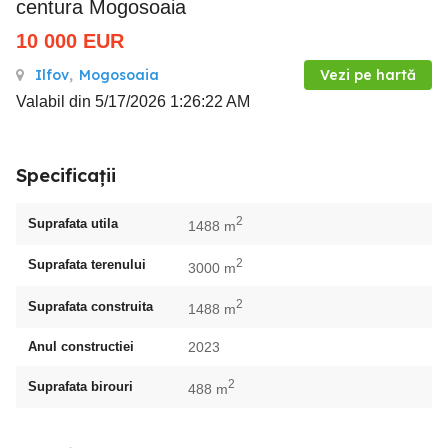
centura Mogosoaia
10 000
EUR
Ilfov
,
Mogosoaia
Vezi pe hartă
Valabil din 5/17/2026 1:26:22 AM
Specificații
2
Suprafata utila
1488 m
2
Suprafata terenului
3000 m
2
Suprafata construita
1488 m
Anul constructiei
2023
2
Suprafata birouri
488 m