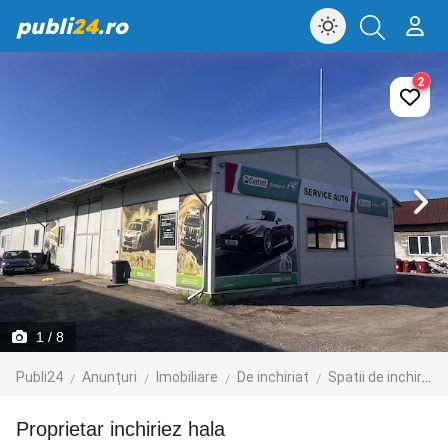
publi
24
.ro
2
1
/ 8
Publi24
Anunțuri
Imobiliare
De inchiriat
Spatii de inchiriat
Proprietar inchiriez hala