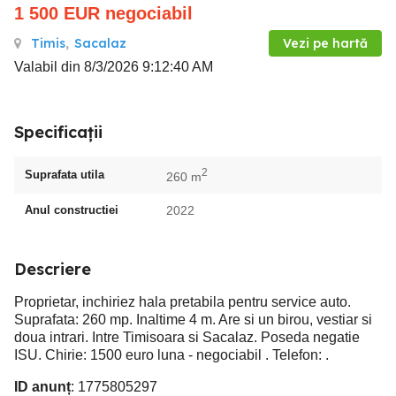
1 500
EUR
negociabil
Timis
,
Sacalaz
Vezi pe hartă
Valabil din 8/3/2026 9:12:40 AM
Specificații
2
Suprafata utila
260 m
Anul constructiei
2022
Descriere
Proprietar, inchiriez hala pretabila pentru service auto.
Suprafata: 260 mp. Inaltime 4 m. Are si un birou, vestiar si
doua intrari. Intre Timisoara si Sacalaz. Poseda negatie
ISU. Chirie: 1500 euro luna - negociabil . Telefon: .
ID anunț
: 1775805297