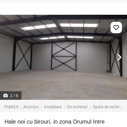
1
/ 6
Publi24
Anunțuri
Imobiliare
De inchiriat
Spatii de inchiriat
Hale noi cu birouri, in zona Drumul Intre