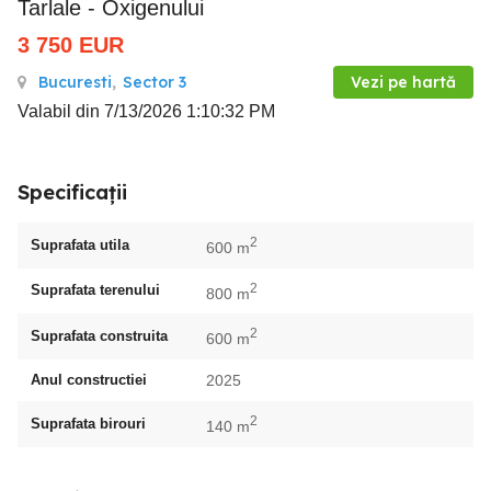
Tarlale - Oxigenului
3 750
EUR
Bucuresti
,
Sector 3
Vezi pe hartă
Valabil din 7/13/2026 1:10:32 PM
Specificații
2
Suprafata utila
600 m
2
Suprafata terenului
800 m
2
Suprafata construita
600 m
Anul constructiei
2025
2
Suprafata birouri
140 m