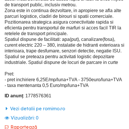
de transport public, inclusiv metrou.
Zona este in continua dezvoltare, in apropiere se afla alte
parcuri logistice, cladiri de birouri si spatii comerciale.
Pozitionarea strategica asigura conectivitate rapida si
eficienta pentru transportul de marfuri si acces facil TIR la
retelele de transport principale.
Spatiul dispune de facilitati: apa(put), canalizare(fosa),
curent electric 220 – 380, instalatie de hidranti exterioara si
interioara, trape desfumare, senzori detectie, negatie ISU.
Spatiul se preteaza pentru activitati logistic depozitare
industriale. Spatiul dispune de locuri de parcare in curte
Pret:
- pret inchiriere 6,25E/mp/luna+TVA - 3750euro/luna+TVA
- taxa mentenanta 0,5 Euro/mp/luna+TVA
ID anunț
: 1778576361
Vezi detalii pe romimo.ro
Vizualizări:
0
Raportează