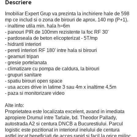
Descriere
Imobiliar Expert Grup va prezinta la inchiriere hale de 598
mp ce includ si o zona de birouri de aprox. 140 mp (P+1).
- inaltime utila min. hala h=6m
- panouri PIR de 100mm rezistente la foc RF 30'
- pardoseala de beton elicopterizat - 5T/mp
- hidranti interiori
- pereti interiori RF 180' intre hala si birouri
- geamuri tripan
- gresie portelanata
- climatizare cu pompa de caldura, la birouri
- grupuri sanitare
- spatiu birouri open space
- usa acces drive in latime 3 sau 4m x inaltime 4,5m
- paza si monitorizare video
Alte info:
Proprietatea este localizata excelent, avand in imediata
apropiere Drumul intre Tarlale, bd. Theodor Pallady,
autostrada A2 si centura DNCB a Bucurestiului. Parcul
logistic este pozitionat in interiorul inelului de centura
astfel incat beneficiati de acces rapid si facil la orice mijloc