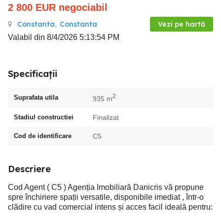
2 800
EUR
negociabil
Constanta
,
Constanta
Vezi pe hartă
Valabil din 8/4/2026 5:13:54 PM
Specificații
2
Suprafata utila
935 m
Stadiul constructiei
Finalizat
Cod de identificare
C5
Descriere
Cod Agent ( C5 ) Agenția Imobiliară Danicris vă propune
spre închiriere spații versatile, disponibile imediat , într-o
clădire cu vad comercial intens și acces facil ideală pentru: