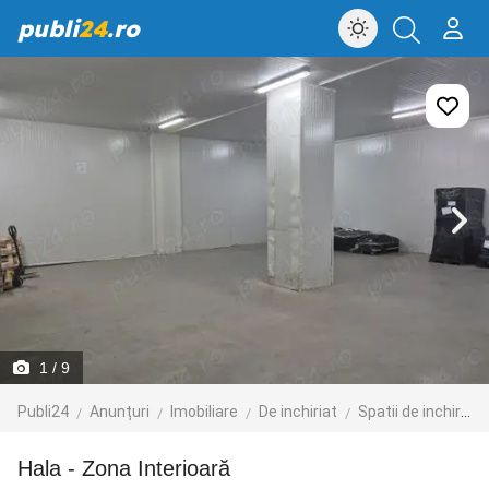
publi
24
.ro
1
/ 9
Publi24
Anunțuri
Imobiliare
De inchiriat
Spatii de inchiriat
Hala - Zona Interioară