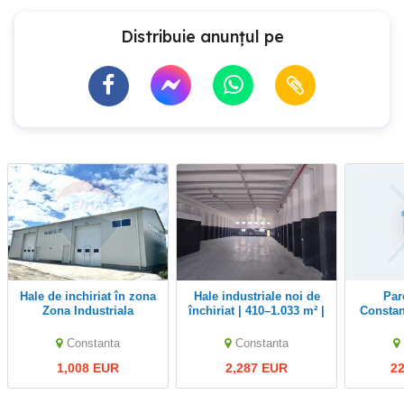
Distribuie anunțul pe
Hale de inchiriat în zona
Hale industriale noi de
Parc logistic in
Zona Industriala
închiriat | 410–1.033 m² |
Constant
Birouri incluse
cu mul
Constanta
Constanta
1,008 EUR
2,287 EUR
2