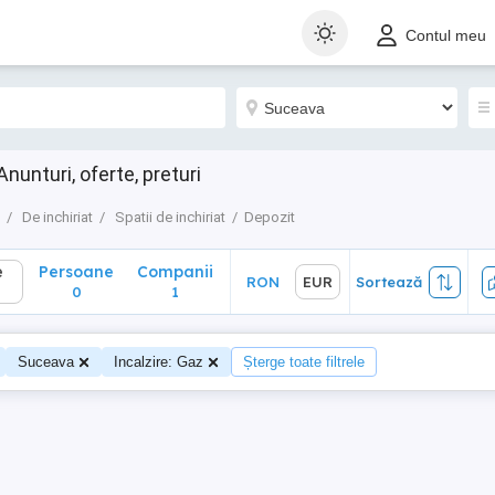
Persoane
Companii
RON
EUR
Sortează
Contul meu
0
1
nunturi, oferte, preturi
De inchiriat
Spatii de inchiriat
Depozit
e
Persoane
Companii
RON
EUR
Sortează
0
1
Suceava
Incalzire: Gaz
Șterge toate filtrele