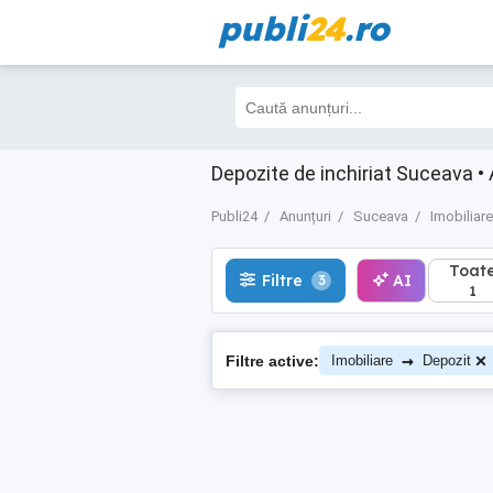
publi
24
.ro
Toate
Filtre
AI
3
1
Depozite de inchiriat Suceava • A
Publi24
Anunțuri
Suceava
Imobiliare
Toat
Filtre
AI
3
1
→
Filtre active:
Imobiliare
Depozit