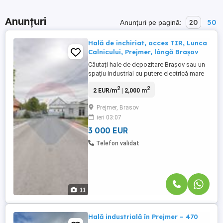
Anunțuri
20
50
Anunțuri pe pagină:
Hală de inchiriat, acces TIR, Lunca
Calnicului, Prejmer, lângă Brașov
Căutați hale de depozitare Brașov sau un
spațiu industrial cu putere electrică mare
și acces facil TIR? Vă prezentăm o hală
2
2
2 EUR/m
| 2,000 m
industrială open-space de 2000 mp
situată strategic în Zona Industrială
Prejmer, Brasov
Prejmer, Lunca Câlnicului, la doar 12 km de
ieri 03:07
ieșirea din Brașov. Caracteristici: Locație
Strategică: Prejmer, ...
3 000 EUR
Telefon validat
11
Hală industrială în Prejmer – 470