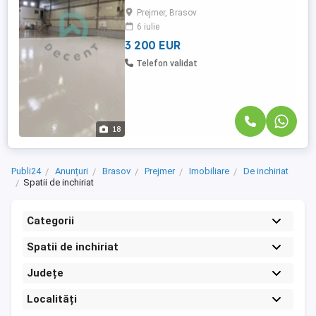
de urmatoarele caracteristici: - este
Prejmer, Brasov
pretabila pentru productie, depozitare,
6 iulie
logistica si alte activitati conexe acestora.
- dispune ...
3 200 EUR
Telefon validat
18
Publi24
Anunțuri
Brasov
Prejmer
Imobiliare
De inchiriat
Spatii de inchiriat
Categorii
Spatii de inchiriat
Județe
Localități