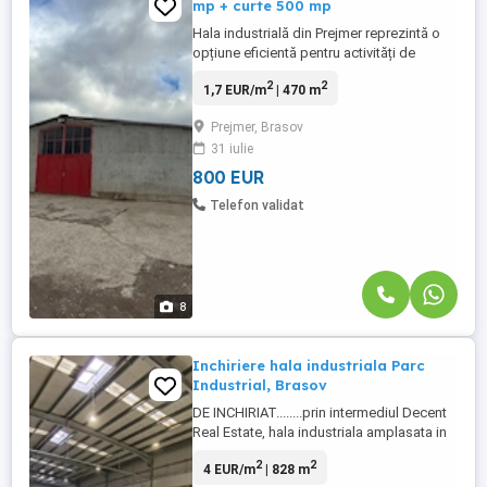
mp + curte 500 mp
Hala industrială din Prejmer reprezintă o
opțiune eficientă pentru activități de
producție, depozitare sau logistică, cu o
2
2
1,7 EUR/m
| 470 m
suprafață utilă de 470 mp repartizată
practic în două camere, oferind spațiu
Prejmer, Brasov
generos pentru fluxuri de lucru nerstricte
31 iulie
și organizare a echipamentelor. Accesul
facil este însoțit ...
800 EUR
Telefon validat
8
Inchiriere hala industriala Parc
Industrial, Brasov
DE INCHIRIAT........prin intermediul Decent
Real Estate, hala industriala amplasata in
Parcul Industrial Prejmer, Brasov, in
2
2
4 EUR/m
| 828 m
suprafata de 828 mp, imobil care dispune