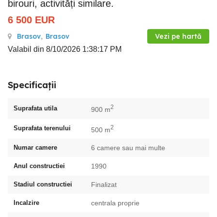
birouri, activități similare.
6 500
EUR
Brasov
,
Brasov
Vezi pe hartă
Valabil din 8/10/2026 1:38:17 PM
Specificații
2
Suprafata utila
900 m
2
Suprafata terenului
500 m
Numar camere
6 camere sau mai multe
Anul constructiei
1990
Stadiul constructiei
Finalizat
Incalzire
centrala proprie