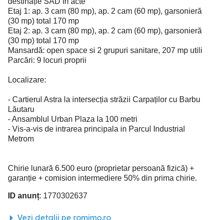
destinație SAD în acte
Etaj 1: ap. 3 cam (80 mp), ap. 2 cam (60 mp), garsonieră
(30 mp) total 170 mp
Etaj 2: ap. 3 cam (80 mp), ap. 2 cam (60 mp), garsonieră
(30 mp) total 170 mp
Mansardă: open space si 2 grupuri sanitare, 207 mp utili
Parcări: 9 locuri proprii
Localizare:
- Cartierul Astra la intersecția străzii Carpaților cu Barbu
Lăutaru
- Ansamblul Urban Plaza la 100 metri
- Vis-a-vis de intrarea principala in Parcul Industrial
Metrom
Chirie lunară 6.500 euro (proprietar persoană fizică) +
garanție + comision intermediere 50% din prima chirie.
ID anunț
: 1770302637
Vezi detalii pe romimo.ro