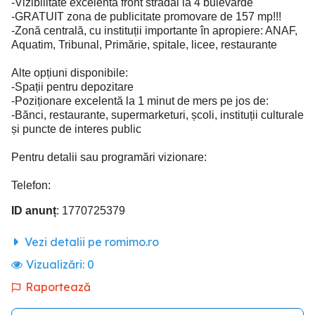
-Vizibilitate excelentă front stradal la 4 bulevarde
-GRATUIT zona de publicitate promovare de 157 mp!!!
-Zonă centrală, cu instituții importante în apropiere: ANAF,
Aquatim, Tribunal, Primărie, spitale, licee, restaurante
Alte opțiuni disponibile:
-Spații pentru depozitare
-Poziționare excelentă la 1 minut de mers pe jos de:
-Bănci, restaurante, supermarketuri, școli, instituții culturale
și puncte de interes public
Pentru detalii sau programări vizionare:
Telefon:
ID anunț
: 1770725379
Vezi detalii pe romimo.ro
Vizualizări:
0
Raportează