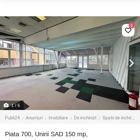
2
1
/ 6
Publi24
Anunțuri
Imobiliare
De inchiriat
Spatii de inchiriat
Piata 700, Unirii SAD 150 mp,