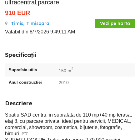
ultracentral,parcare
910
EUR
Timis
,
Timisoara
Vezi pe hartă
Valabil din 8/7/2026 9:49:11 AM
Specificații
2
Suprafata utila
150 m
Anul constructiei
2010
Descriere
Spatiu SAD centru, in suprafata de 110 mp+40 mp terasa,
etaj 3, cu parcare privata, ideal pentru servicii, MEDICAL,
comercial, showroom, cosmetica, bijuterie, fotografie,
birouri, etc.
SUPER LOCATIE-Trafic auto aprox. 170 000 masini