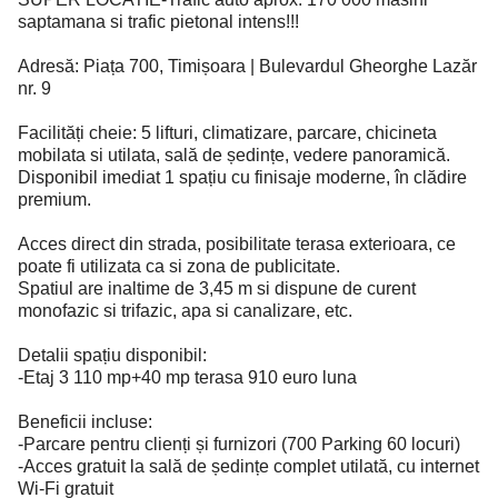
saptamana si trafic pietonal intens!!!
Adresă: Piața 700, Timișoara | Bulevardul Gheorghe Lazăr
nr. 9
Facilități cheie: 5 lifturi, climatizare, parcare, chicineta
mobilata si utilata, sală de ședințe, vedere panoramică.
Disponibil imediat 1 spațiu cu finisaje moderne, în clădire
premium.
Acces direct din strada, posibilitate terasa exterioara, ce
poate fi utilizata ca si zona de publicitate.
Spatiul are inaltime de 3,45 m si dispune de curent
monofazic si trifazic, apa si canalizare, etc.
Detalii spațiu disponibil:
-Etaj 3 110 mp+40 mp terasa 910 euro luna
Beneficii incluse:
-Parcare pentru clienți și furnizori (700 Parking 60 locuri)
-Acces gratuit la sală de ședințe complet utilată, cu internet
Wi-Fi gratuit