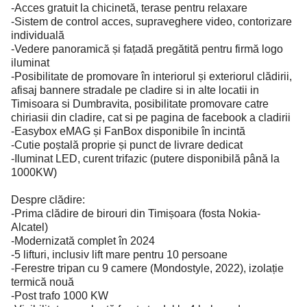
-Acces gratuit la chicinetă, terase pentru relaxare
-Sistem de control acces, supraveghere video, contorizare
individuală
-Vedere panoramică și fațadă pregătită pentru firmă logo
iluminat
-Posibilitate de promovare în interiorul și exteriorul clădirii,
afisaj bannere stradale pe cladire si in alte locatii in
Timisoara si Dumbravita, posibilitate promovare catre
chiriasii din cladire, cat si pe pagina de facebook a cladirii
-Easybox eMAG și FanBox disponibile în incintă
-Cutie poștală proprie și punct de livrare dedicat
-Iluminat LED, curent trifazic (putere disponibilă până la
1000KW)
Despre clădire:
-Prima clădire de birouri din Timișoara (fosta Nokia-
Alcatel)
-Modernizată complet în 2024
-5 lifturi, inclusiv lift mare pentru 10 persoane
-Ferestre tripan cu 9 camere (Mondostyle, 2022), izolație
termică nouă
-Post trafo 1000 KW