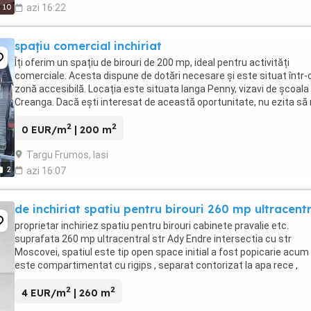
10
azi 16:22
spațiu comercial inchiriat
Îți oferim un spațiu de birouri de 200 mp, ideal pentru activități
comerciale. Acesta dispune de dotări necesare și este situat într-
zonă accesibilă. Locația este situata langa Penny, vizavi de școala
Creanga. Dacă ești interesat de această oportunitate, nu ezita să
contactezi pentru mai multe ...
2
2
0 EUR/m
| 200 m
Targu Frumos, Iasi
2
azi 16:07
de inchiriat spatiu pentru birouri 260 mp ultracentr
proprietar inchiriez spatiu pentru birouri cabinete pravalie etc.
suprafata 260 mp ultracentral str Ady Endre intersectia cu str
Moscovei, spatiul este tip open space initial a fost popicarie acum
este compartimentat cu rigips , separat contorizat la apa rece ,
caldura de la termoficare si curent trifazic ...
2
2
4 EUR/m
| 260 m