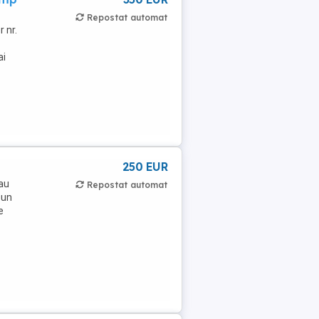
Repostat automat
r nr.
ai
250 EUR
sau
Repostat automat
pun
e