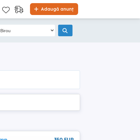
Adaugă anunț
 mp
350 EUR