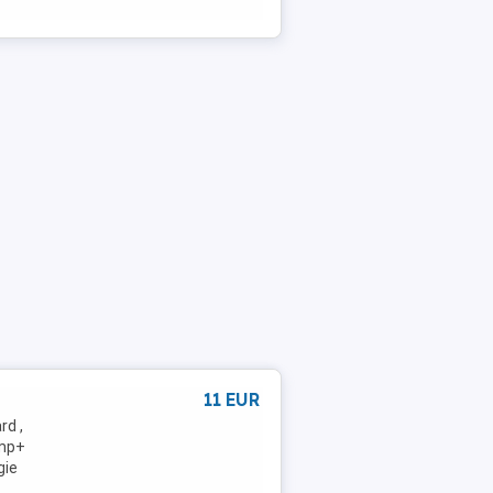
11 EUR
rd ,
 mp+
gie