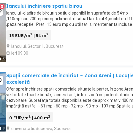
Iancului inchiriere spatiu birou
3
Iancului -cladire de birouri spatiu disponibil in suprafata de 54mp
,110mp sau 200mp compartimentat situat la etajul 4 ,imobil cu lift
,paza receptie . Pret=15 euro mp cu utilitati si mentenanta incluse
2
2
15 EUR/m
| 54 m
Iancului, Sector 1, Bucuresti
ieri 09:30
5
Spații comerciale de închiriat – Zona Areni | Locați
excelentă
Ofer spre închiriere spații comerciale situate la parter, în zona Aren
vizibilitate foarte bună și acces facil, într-o zonă cu potențial ridic
dezvoltare. Suprafața totală disponibilă este de aproximativ 400 m
împărțită astfel: - 61 mp - 68 mp - 72 mp - 93 mp - 107 mp Spațiile 
semifinisate, ...
2
2
0 EUR/m
| 400 m
universitatii, Suceava, Suceava
8