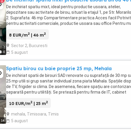
1
De inchiriat spatiu mixt, ideal pentru productie usoara, atelier,
depozitare sau activitate de birou, situat la etajul 1, pe Str. Morarilo
2. Suprafata: 46 mp Compartimentare practica Acces facil Potrivit
pentru activitati comerciale, productie usoara sau office Pentru m
multe detalii si vizionare, ...
2
2
8 EUR/m
| 46 m
Sector 2, Bucuresti
3
5 august
Spatiu birou cu baie proprie 25 mp, Mehala
De inchiriat spatii de birouri SAD renovate cu suprafață de 30 mp 
25 mp utili si grup sanitar individual zona piata Mahala. Spațiile dis
de TV, frigider si clima. De asemenea, fiecare spațiu are contorizar
separată pentru utilități. Se pretează pentru firma de IT, cabinet
medicina de familie, ...
2
2
10 EUR/m
| 25 m
mehala, Timisoara, Timis
14
5 august