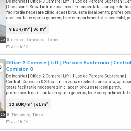
De Inchiriat | Office-3 Camere | Lift | 1 Loc de Parcare Subteran | Ce
| Comision 0 Situat intr-o zona excelent conectata, aproape de to
facilitatile necesare zilnic, acest birou este ideal pentru profesioni
care cauta un spatiu generos, bine compartimentat si accesibil, p
care sa-l amenajeze ...
2
2
9 EUR/m
| 86 m
neptun, Timisoara, Timis
20
azi 16:48
Office-2 Camere | Lift | Parcare Subterana | Central
Comision 0
De Inchiriat | Office-2 Camere | Lift | 1 Loc de Parcare Subterana |
Central | Comision 0 Situat intr-o zona excelent conectata, aproap
toate facilitatile necesare zilnic, acest birou este ideal pentru
profesionisti care cauta un spatiu generos, bine compartimentat s
accesibil, pe care sa-l amenajeze ...
2
2
10 EUR/m
| 61 m
Timisoara, Timis
20
azi 16:48