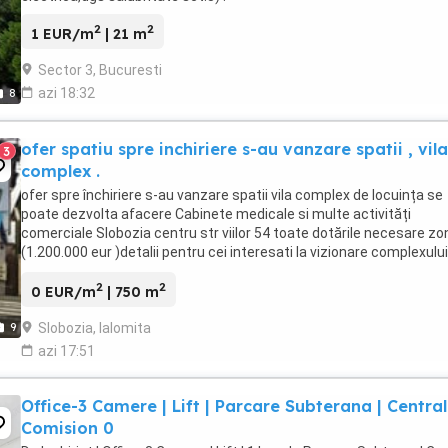
2
2
1 EUR/m
| 21 m
Sector 3, Bucuresti
azi 18:32
8
ofer spatiu spre inchiriere s-au vanzare spatii , vila
3
complex .
ofer spre închiriere s-au vanzare spatii vila complex de locuința se
poate dezvolta afacere Cabinete medicale si multe activități
comerciale Slobozia centru str viilor 54 toate dotările necesare zo
(1.200.000 eur )detalii pentru cei interesati la vizionare complexului
wassap tel
2
2
0 EUR/m
| 750 m
Slobozia, Ialomita
9
azi 17:51
Office-3 Camere | Lift | Parcare Subterana | Central
Comision 0