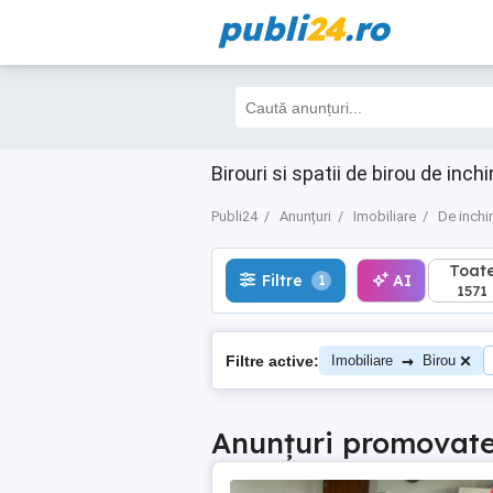
publi
24
.ro
Toate
Filtre
AI
1
1571
Birouri si spatii de birou de inchi
Publi24
Anunțuri
Imobiliare
De inchir
Toat
Filtre
AI
1
1571
→
Filtre active:
Imobiliare
Birou
Anunțuri promovat