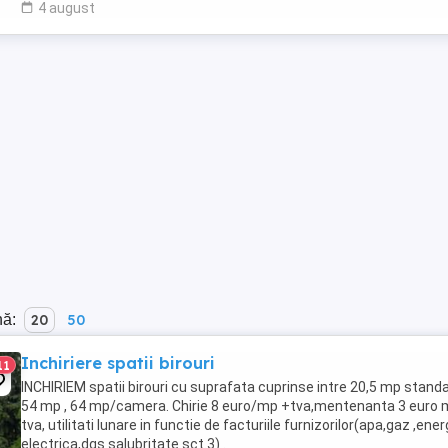
4 august
nă:
20
50
Inchiriere spatii birouri
11
INCHIRIEM spatii birouri cu suprafata cuprinse intre 20,5 mp standa
54 mp , 64 mp/camera. Chirie 8 euro/mp +tva,mentenanta 3 euro
tva, utilitati lunare in functie de facturiile furnizorilor(apa,gaz ,ener
electrica,dgs salubritate sct.3) .