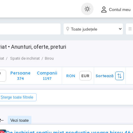
Persoane
Companii
RON
EUR
Sortează
Contul meu
374
1197
riat • Anunturi, oferte, preturi
iat
Spatii de inchiriat
Birou
e
Persoane
Companii
RON
EUR
Sortează
374
1197
Șterge toate filtrele
e
–
Vezi toate
De inchiriat spatiu mixt productie usoara birou 46