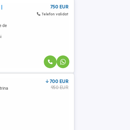
 |
750 EUR
Telefon validat
e de
i
700 EUR
950 EUR
trina