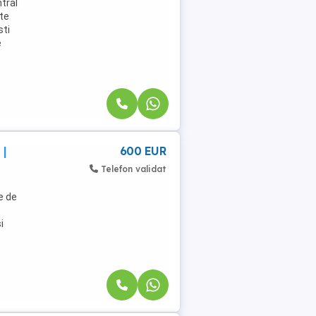
ntral
ate
sti
e
 |
600 EUR
Telefon validat
e de
i