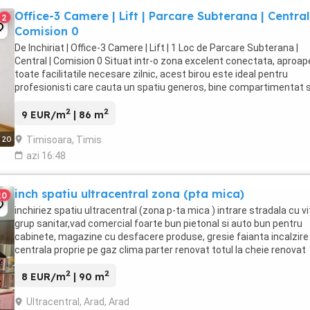
Office-3 Camere | Lift | Parcare Subterana | Central
2
Comision 0
De Inchiriat | Office-3 Camere | Lift | 1 Loc de Parcare Subterana |
Central | Comision 0 Situat intr-o zona excelent conectata, aproap
toate facilitatile necesare zilnic, acest birou este ideal pentru
profesionisti care cauta un spatiu generos, bine compartimentat s
accesibil, pe care sa-l amenajeze ...
2
2
9 EUR/m
| 86 m
Timisoara, Timis
20
azi 16:48
inch spatiu ultracentral zona (pta mica)
20
inchiriez spatiu ultracentral (zona p-ta mica ) intrare stradala cu vi
grup sanitar,vad comercial foarte bun pietonal si auto bun pentru
cabinete, magazine cu desfacere produse, gresie faianta incalzire
centrala proprie pe gaz clima parter renovat totul la cheie renovat
(excus farmacie si magazin ...
2
2
8 EUR/m
| 90 m
Ultracentral, Arad, Arad