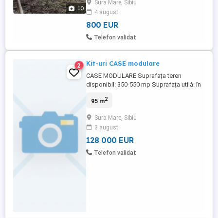
Sura Mare, Sibiu
10
4 august
800 EUR
Telefon validat
Kit-uri CASE modulare
2
CASE MODULARE Suprafața teren
disponibil: 350-550 mp Suprafața utilă: în
funcție de dorințele clientului Proiect
2
95 m
conceput în funcție de dorințele clientului
(construim după planul tău) Finisaje de
Sura Mare, Sibiu
cea mai bună calitate Atractivă din punct
3 august
de vedere energetic cu panouri
fotovoltaice în vederea producerii ...
128 000 EUR
Telefon validat