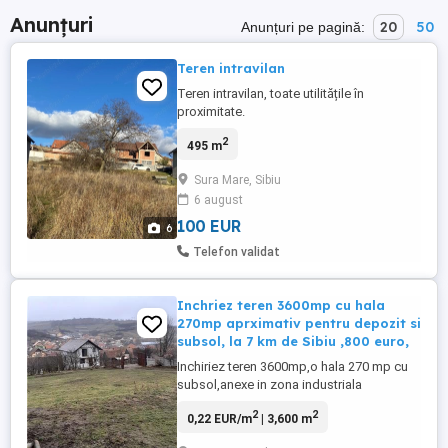
Anunțuri
20
50
Anunțuri pe pagină:
Teren intravilan
Teren intravilan, toate utilitățile în
proximitate.
2
495 m
Sura Mare, Sibiu
6 august
100 EUR
6
Telefon validat
Inchriez teren 3600mp cu hala
270mp aprximativ pentru depozit si
subsol, la 7 km de Sibiu ,800 euro,
Inchiriez teren 3600mp,o hala 270 mp cu
subsol,anexe in zona industriala
2
2
0,22 EUR/m
| 3,600 m