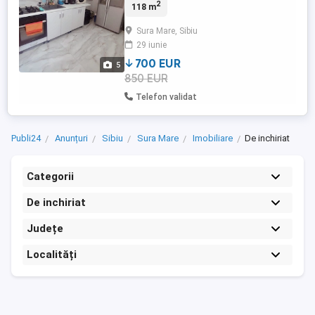
2
118 m
proprie,curte si parcare în fata casei.Ma
puteți contacta si pentru contracte cu
Sura Mare, Sibiu
firme pentru muncitori. Preț de închiriere
29 iunie
700 euro luna plus utilități. WhatsApp:
700 EUR
5
850 EUR
Telefon validat
Publi24
Anunțuri
Sibiu
Sura Mare
Imobiliare
De inchiriat
Categorii
De inchiriat
Județe
Localități