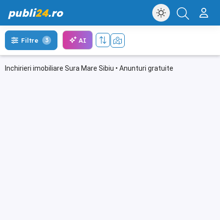
publi
24
.ro
AI
Filtre
3
Inchirieri imobiliare Sura Mare Sibiu • Anunturi gratuite