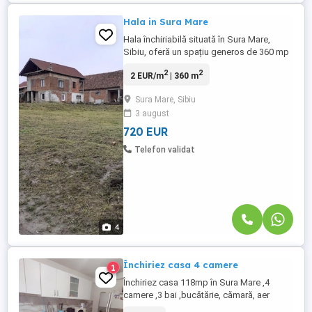
Hala in Sura Mare
Hala închiriabilă situată în Sura Mare,
Sibiu, oferă un spațiu generos de 360 mp
utili, ideal pentru activități industriale sau
2
2
2 EUR/m
| 360 m
de producție, cu compartimentare
eficientă pentru fluxuri de lucru. Spațiul
Sura Mare, Sibiu
este bine structurat pentru diverse
3 august
destinații, de la depozitare la producție
sau servicii conexe, ...
720 EUR
Telefon validat
4
Închiriez casa 4 camere
1
Închiriez casa 118mp în Sura Mare ,4
camere ,3 bai ,bucătărie, cămară, aer
condiționat si terasa Mare la etaj ,centrala