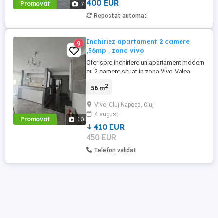
400 EUR
Promovat
7
Repostat automat
Inchiriez apartament 2 camere
9
,56mp , zona vivo
Ofer spre inchiriere un apartament modern
cu 2 camere situat in zona Vivo-Valea
Garboului. Cu o suprafata utila de 56
2
56 m
mp,apartamentul este amplasat la parter
inalt oferind atat acces facil cat si un plus
Vivo, Cluj-Napoca, Cluj
de intimitate. Este complet mobilat si utilat
4 august
fiind pregatit pt. mutare imediata. Se
Promovat
10
inchiriaza pe ...
410 EUR
450 EUR
Telefon validat