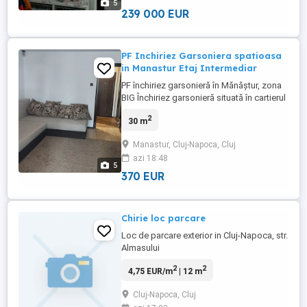
5
239 000 EUR
PF Inchiriez Garsoniera spatioasa
in Manastur Etaj Intermediar
PF închiriez garsonieră în Mănăștur, zona
BIG Închiriez garsonieră situată în cartierul
Mănăștur, zona BIG, într-o locație foarte
2
30 m
accesibilă, cu Carrefour la parter și stație
de autobuz în imediata apropiere.
Manastur, Cluj-Napoca, Cluj
Garsoniera are vedere spre zona locurilor
azi 18:48
de parcare, nu spre strada principală,
5
oferind astfel ...
370 EUR
Chirie loc parcare
Loc de parcare exterior in Cluj-Napoca, str.
Almasului
2
2
4,75 EUR/m
| 12 m
Cluj-Napoca, Cluj