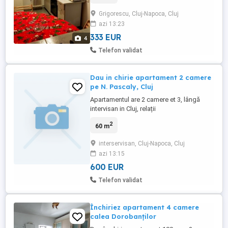
metalică.Apartamentul se afla la 1 minut
Grigorescu, Cluj-Napoca, Cluj
de statia de bus.nu colaborez cu agenții.
azi 13:23
333 EUR
4
Telefon validat
Dau in chirie apartament 2 camere
pe N. Pascaly, Cluj
Apartamentul are 2 camere et 3, lângă
intervisan in Cluj, relații
2
60 m
interservisan, Cluj-Napoca, Cluj
azi 13:15
600 EUR
Telefon validat
Închiriez apartament 4 camere
calea Dorobanților