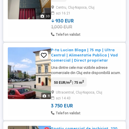
Aproape de Parcul Central, UMF, Clinici.
Centru, Cluj-Napoca, Cluj
Pet frendly 930 luna
azi 16:21
10
930 EUR
1,000 EUR
Telefon validat
P-ta Lucian Blaga | 75 mp | Ultra
Central | Alimentatie Publica | Vad
comercial | Direct proprietar
Una dintre cele mai vizibile adrese
comerciale din Cluj este disponibilă acum.
Nu închiriați doar un spațiu comercial.
2
2
50 EUR/m
| 75 m
Închiriați una dintre cele mai vizibile
adrese comerciale din centrul Clujului.
Ultracentral, Cluj-Napoca, Cluj
Situat în Piața Lucian Blaga, la colț cu
9
azi 14:43
strada Petru Maior, acest spațiu
beneficiază de o poziționare ...
3 750 EUR
Telefon validat
Spatiu comercial de inchiriat, 230