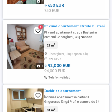
6
disponibile. Dispune ...
650 EUR
750 EUR
Pf vand apartament strada Busteni
1
Pf vand apartament strada Busteni in
cartierul Gheorgheni, Cluj Napoca.
Apartamentul este la parter, compus din
2
28 m
dormitor, living cu bucatarie, hol,baie cu
duş.Apartamentul are 28mp, este in
Gheorgheni, Cluj-Napoca, Cluj
apropierea statiilor de autobuz si a
azi 13:27
magazinelor, locatie foarte linistită. Pretul
apartamentului 92000 euro. ...
92,000 EUR
7
94,000 EUR
Telefon validat
Închiriez apartament
Închiriez apartament in cartierul
Grigorescu lângă Profi o camera de 34
mp.Apartamentul are centrala termica,bloc
2
34 m
izolat,termopane,ușă