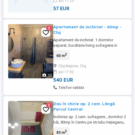
azi 17:23
57 EUR
Apartament de inchiriat - 60mp -
3
Cluj
Apartament de inchiriat. 1 dormitor
separat, bucătärie living sufragerie in
Open Plan. cca 60 mp, zona uimitoare,
2
60 m
linistita cu spatii verzi deschise.
IMPORTANT: În căutarea unui Nefumător,
Cluj-Napoca, Cluj
fără petreceri, fara drama, trebuie sa fie o
azi 17:02
persoana matura, calma pentru a se
10
potrivi in aceasta zona frumoasa ...
540 EUR
Telefon validat
Dau în chirie ap. 2 cam. Lângă
2
Parcul Central
Închiriez ap. 2 cam. sufragerie , dormitor 2
băi, 80mp în Centru pe str.Iuliu Hațieganu,
cu o suprafață generoasă, plus verandă
2
83 m
,gradina si beci , mobilat și utilat complet.