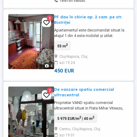
Telefon validat
PF dau în chirie ap. 2 cam. pe str.
5
Bistriței
Apartamentul este decomandat situat la
etajul 1 din 4 este mobilat și utilat.
2
55 m
Cluj-Napoca, Cluj
azi 19:24
5
450 EUR
De vanzare spatiu comercial
7
ultracentral
Proprietar VAND spatiu comercial
ultracentral situat in Piata Mihai Viteazu,
vad comercial excelent, suprafata totala
2
2
5 975 EUR/m
| 40 m
20 + 20 mp, 20mp dispusi parter cu vitrina
la strada circulata, scara interioara, + 20
Centru, Cluj-Napoca, Cluj
mp potrivit pentru depozit sau birou .
azi 19:01
Informatii tel: , pret 239.000 euro.