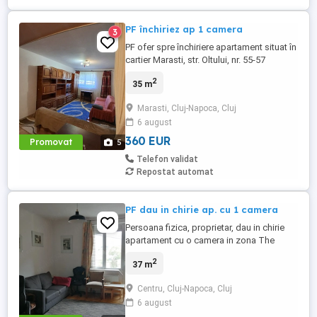
PF închiriez ap 1 camera
3
PF ofer spre închiriere apartament situat în
cartier Marasti, str. Oltului, nr. 55-57
aproape de Iulius Mall și FSEGA
2
35 m
Apartamentul are 1 camera, bucătărie,
baie, suprafață de 35 mp . Este complet
Marasti, Cluj-Napoca, Cluj
mobilat și utilat. Se află într-un bloc
6 august
construit în 2014, la curte . Este un
apartament frumos, spațios ...
360 EUR
Promovat
5
Telefon validat
Repostat automat
PF dau in chirie ap. cu 1 camera
Persoana fizica, proprietar, dau in chirie
apartament cu o camera in zona The
Office (21 Decembrie), la 10 minute de
2
37 m
mers pe jos de centru. Apartamentul este
la etajul I din II, are 37 mp conform schitei,
Centru, Cluj-Napoca, Cluj
balcon si curte interioara, este renovat,
6 august
utilat si mobilat. Pret 400 Euro luna. Fara
comision ...