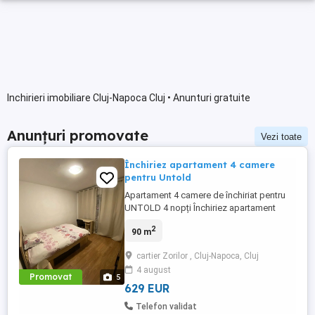
Inchirieri imobiliare Cluj-Napoca Cluj • Anunturi gratuite
Anunțuri promovate
Vezi toate
Închiriez apartament 4 camere
pentru Untold
Apartament 4 camere de închiriat pentru
UNTOLD 4 nopți Închiriez apartament
spațios cu 4 camere, disponibil pe durata
2
90 m
festivalului UNTOLD, pentru 4 nopți.
Apartamentul este ideal pentru grupuri de
cartier Zorilor , Cluj-Napoca, Cluj
prieteni sau familii și oferă: * 4 camere
4 august
spațioase * Bucătărie complet utilată * 2
Promovat
5
băi * Wi-Fi gratuit * ...
629 EUR
Telefon validat