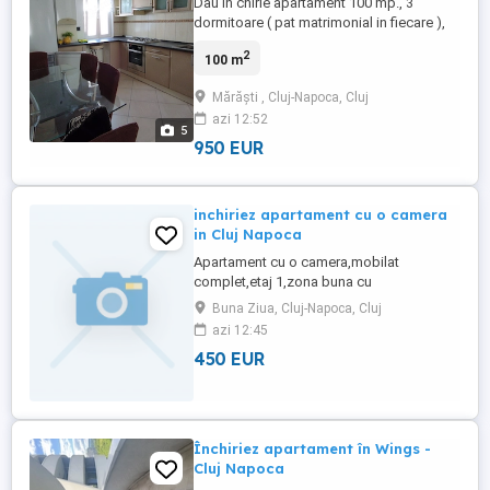
Dau în chirie apartament 100 mp., 3
dormitoare ( pat matrimonial in fiecare ),
living, bucătărie, două băi ( ambele cu duș
2
100 m
) 2 balcoane. Este finisat, mobilat
complet, utilat ( frigider, mașină de spălat ,
Mărăști , Cluj-Napoca, Cluj
aragaz ), centrală termică proprie, bloc
azi 12:52
reabilitat termic. Dispune de două locuri
5
de parcare private. ...
950 EUR
inchiriez apartament cu o camera
in Cluj Napoca
Apartament cu o camera,mobilat
complet,etaj 1,zona buna cu
balcon,centrala schimbata recent,masina
Buna Ziua, Cluj-Napoca, Cluj
automata de spalat rufe.
azi 12:45
450 EUR
Închiriez apartament în Wings -
Cluj Napoca