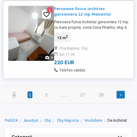
Persoana fizica inchiriez
1
garsoniera 12 mp Manastur
Persoana fizica inchiriez garsoniera 12 mp
cu baie proprie, zona Casa Piratilor, etaj 4,
scara renovata, linistita, cu interfon.
2
12 m
Garsoniera dispune de masina de spalat
rufe, frigider cu congelator, plita electrica,
Cluj-Napoca, Cluj
cuptor microunde, pat de o persoana,
azi 11:06
dulapuri. In zona exista posibilitate de
6
parcare, ...
220 EUR
Telefon validat
›
‹
1
2
…
27
28
Publi24
Anunțuri
Cluj
Cluj-Napoca
Imobiliare
De inchiriat