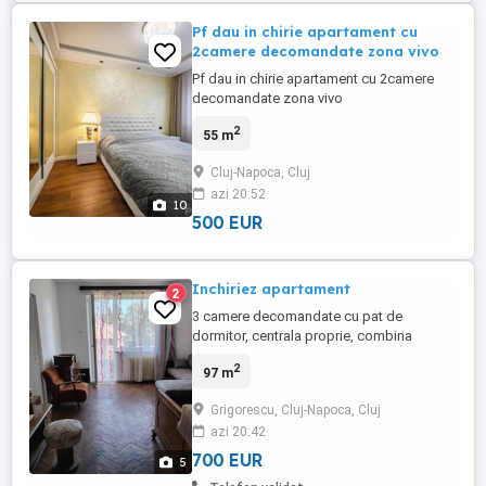
Pf dau in chirie apartament cu
2camere decomandate zona vivo
Pf dau in chirie apartament cu 2camere
decomandate zona vivo
2
55 m
Cluj-Napoca, Cluj
azi 20:52
10
500 EUR
Inchiriez apartament
2
3 camere decomandate cu pat de
dormitor, centrala proprie, combina
frigorifica
2
97 m
Grigorescu, Cluj-Napoca, Cluj
azi 20:42
700 EUR
5