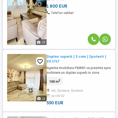
de ...
1 800 EUR
Telefon validat
15
Duplex superb | 3 cam | Ipotesti |
ID:1717
Agentia Imobiliara FIMMO va prezinta spre
inchiriere un duplex superb in zona
Ipotesti, situat la 2 km de orasul Suceava.
2
100 m
Imobilul este compus astfel: Parter: -
Living open space cu bucatarie, spatiu de
est, Suceava, Suceava
luat masa si iesire catre terasa; - Baie de
azi 06:52
serviciu; - Hol; Etaj: - Dormitor 1; - Dormitor
12
...
550 EUR