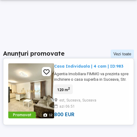
Anunțuri promovate
Vezi toate
Casa Individuala | 4 cam | ID:983
Agentia Imobiliara FIMMO va prezinta spre
inchiriere o casa superba in Suceava, Str.
Gradinilor. Casa individuala, amplasata pe
2
120 m
un teren de 5 ari, care beneficiaza si de
garaj, oferind confort si spatiu atat la
est, Suceava, Suceava
interior, cat si la exterior. Imobilul este
azi 06:51
compus astfel: Parter: - Bucatarie cu
spatiu ...
800 EUR
Promovat
12