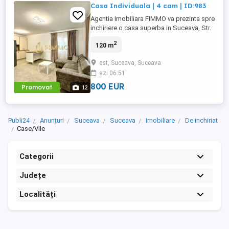
Casa Individuala | 4 cam | ID:983
Agentia Imobiliara FIMMO va prezinta spre
inchiriere o casa superba in Suceava, Str.
Gradinilor. Casa individuala, amplasata pe
2
120 m
un teren de 5 ari, care beneficiaza si de
garaj, oferind confort si spatiu atat la
est, Suceava, Suceava
interior, cat si la exterior. Imobilul este
azi 06:51
compus astfel: Parter: - Bucatarie cu
spatiu ...
800 EUR
Promovat
12
Publi24
Anunțuri
Suceava
Suceava
Imobiliare
De inchiriat
Case/Vile
Categorii
Județe
Localități