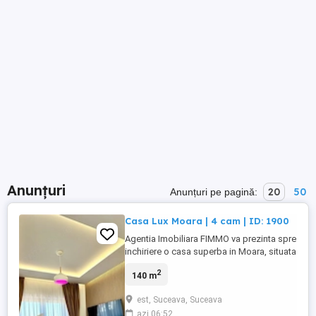
Anunțuri
20
50
Anunțuri pe pagină:
Casa Lux Moara | 4 cam | ID: 1900
Agentia Imobiliara FIMMO va prezinta spre
inchiriere o casa superba in Moara, situata
la 2 km de orasul Suceava. Imobilul este
2
140 m
compus astfel: Parter: - living generos; -
bucatarie cu spatiu de luat masa si cu
est, Suceava, Suceava
iesire catre terasa; - baie cu dus (unde se
azi 06:52
regaseste masina de spalat si uscatorul