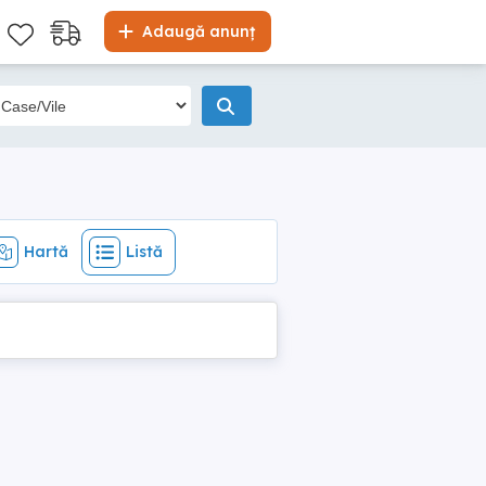
Hartă
Listă
Adaugă anunț
Hartă
Listă