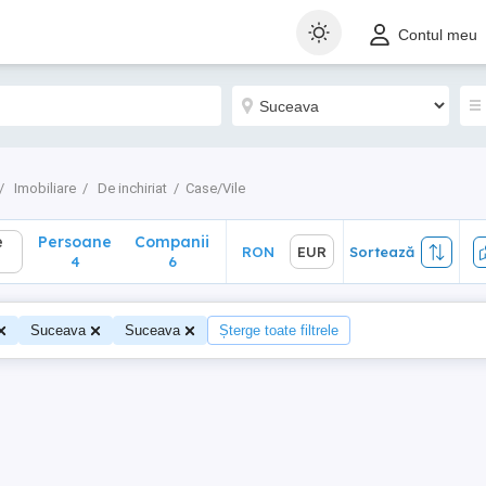
Persoane
Companii
RON
EUR
Sortează
Contul meu
4
6
Imobiliare
De inchiriat
Case/Vile
e
Persoane
Companii
RON
EUR
Sortează
4
6
Suceava
Suceava
Șterge toate filtrele