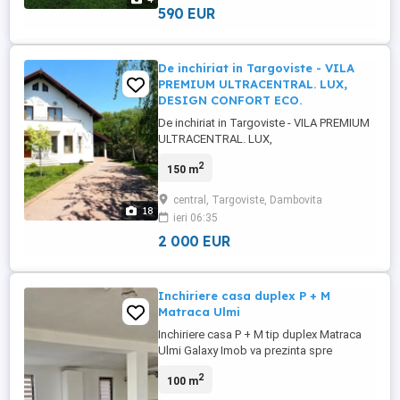
orasului, 5 minute ...
590 EUR
De inchiriat in Targoviste - VILA
PREMIUM ULTRACENTRAL. LUX,
DESIGN CONFORT ECO.
De inchiriat in Targoviste - VILA PREMIUM
ULTRACENTRAL. LUX,
DESIGNamp;CONFORT ECO.. ...Situata in
2
150 m
una dintre cele mai frumoase si
exclusiviste zone ale orasului Targoviste,
central, Targoviste, Dambovita
pe Aleea Coconilor, la doar cativa pasi de
18
ieri 06:35
Parcul Chindia si restaurantul Brotacei, va
prezentam o proprietate rara mdash; ...
2 000 EUR
Inchiriere casa duplex P + M
Matraca Ulmi
Inchiriere casa P + M tip duplex Matraca
Ulmi Galaxy Imob va prezinta spre
inchiriere aceasta casa situata in
2
100 m
localitatea Matraca. Casa este P+M duplex
compartimentata astfel : - parter : living