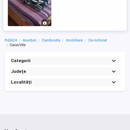
7
Publi24
Anunțuri
Dambovita
Imobiliare
De inchiriat
Case/Vile
Categorii
Județe
Localități