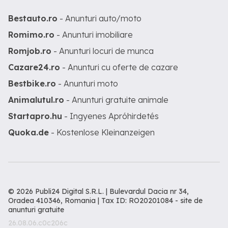
Bestauto.ro
- Anunturi auto/moto
Romimo.ro
- Anunturi imobiliare
Romjob.ro
- Anunturi locuri de munca
Cazare24.ro
- Anunturi cu oferte de cazare
Bestbike.ro
- Anunturi moto
Animalutul.ro
- Anunturi gratuite animale
Startapro.hu
- Ingyenes Apróhirdetés
Quoka.de
- Kostenlose Kleinanzeigen
© 2026 Publi24 Digital S.R.L. | Bulevardul Dacia nr 34,
Oradea 410346, Romania | Tax ID: RO20201084 -
site de
anunturi gratuite
26.08.06.c0c206c