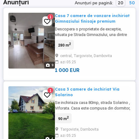
Anunțuri
20
50
Anunțuri pe pagină:
Casa 7 camere de vanzare inchiriat
1
Gimnaziului finisaje premium
Descopera o proprietate de exceptie,
situata pe Strada Gimnaziului, una dintre
cele mai apreciate zone din Targoviste.
2
280 m
Construita in 2017, aceasta vila
impresioneaza prin eleganta, confort si
central, Targoviste, Dambovita
spatii generoase, fiind alegerea ideala
azi 05:25
pentru o familie numeroasa sau pentru cei
9
care isi doresc un stil de ...
1 000 EUR
Casa 3 camere de inchiriat Via
1
Solarino
Se inchiriaza casa 80mp, strada Solarino ,
Viforata. Casa este compusa din dormitor,
living, dining, bucatarie, o baie. Este
2
90 m
asezata intr.o curte generoasa de 1300m,
cu amplu loc de parcare pt 5-6 masini,
Targoviste, Dambovita
gradina matura, loc de relaxare, gazon, etc
azi 05:25
Amplasamentul este la 3 km de centrul
4