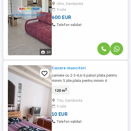
Ulmi, Dambovita
open space cu bucataria , baie de serviciu
9 iulie
si casa scarii - etaj : avem 2 dormitoare ,
baie si hol . Beneficiaza ...
600 EUR
Telefon validat
10
Cazare muncitori
camere cu 2-3-4,si 6 paturi plata pentru
minim 5 zile plata pentru minim 4
muncitorii asiguram curatenie si lenjerie
2
120 m
curata de 2 ori pe saptamina plata se face
fara intrerupere incluziv.in weekend,
Titu, Dambovita
9 iulie
10 EUR
Telefon validat