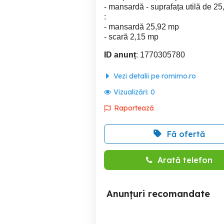
- mansardă - suprafața utilă de 2
:
- mansardă 25,92 mp
- scară 2,15 mp
ID anunț
: 1770305780
Vezi detalii pe romimo.ro
Vizualizări:
0
Raportează
Fă ofertă
Arată telefon
Anunțuri recomandate