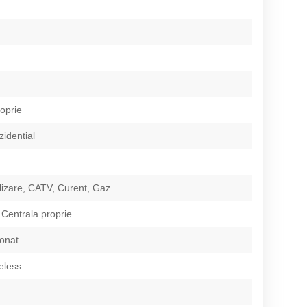
roprie
zidential
izare, CATV, Curent, Gaz
 Centrala proprie
ionat
eless