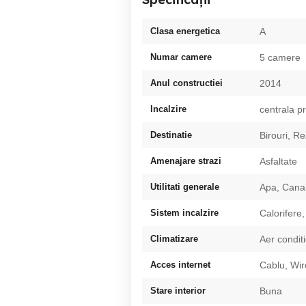
Clasa energetica
A
Numar camere
5 camere
Anul constructiei
2014
Incalzire
centrala p
Destinatie
Birouri, Re
Amenajare strazi
Asfaltate
Utilitati generale
Apa, Canal
Sistem incalzire
Calorifere,
Climatizare
Aer condit
Acces internet
Cablu, Wir
Stare interior
Buna