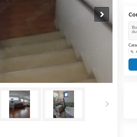
Co
Cara
A