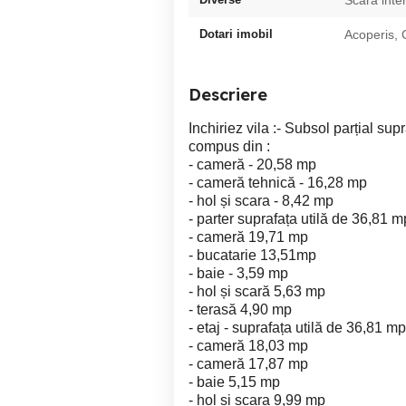
Scara inte
Dotari imobil
Acoperis, 
Descriere
Inchiriez vila :- Subsol parțial su
compus din :
- cameră - 20,58 mp
- cameră tehnică - 16,28 mp
- hol și scara - 8,42 mp
- parter suprafața utilă de 36,81 
- cameră 19,71 mp
- bucatarie 13,51mp
- baie - 3,59 mp
- hol și scară 5,63 mp
- terasă 4,90 mp
- etaj - suprafața utilă de 36,81 m
- cameră 18,03 mp
- cameră 17,87 mp
- baie 5,15 mp
- hol și scara 9,99 mp