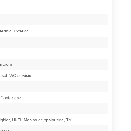
 termic, Exterior
Vinarom
bsol, WC serviciu
 Contor gaz
igider, HI-FI, Masina de spalat rufe, TV