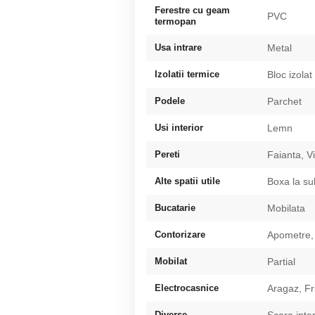
Ferestre cu geam
PVC
termopan
Usa intrare
Metal
Izolatii termice
Bloc izolat
Podele
Parchet
Usi interior
Lemn
Pereti
Faianta, 
Alte spatii utile
Boxa la su
Bucatarie
Mobilata
Contorizare
Apometre,
Mobilat
Partial
Electrocasnice
Aragaz, Fr
Diverse