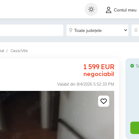
Contul meu
iat
Case/Vile
1 599
EUR
T
negociabil
Valabil din 8/4/2026 5:52:33 PM