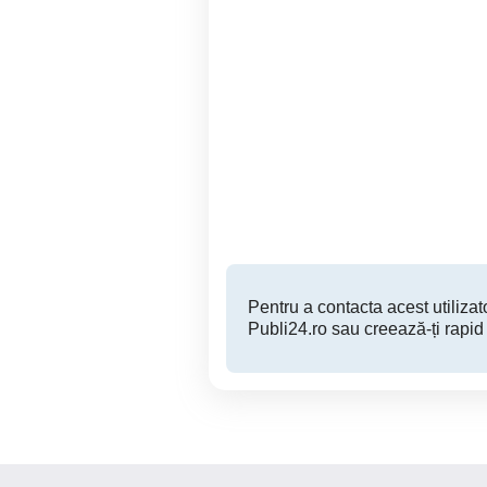
Vila moderna | Complex
CLĂDIRE INDIVIDUALĂ
Azur- Pipera
Sector 1
1,299 EUR
Pentru a contacta acest utilizato
Publi24.ro sau creează-ți rapid