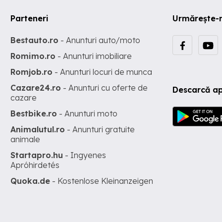
Parteneri
Urmărește-
Bestauto.ro
- Anunturi auto/moto
Romimo.ro
- Anunturi imobiliare
Romjob.ro
- Anunturi locuri de munca
Cazare24.ro
- Anunturi cu oferte de
Descarcă ap
cazare
Bestbike.ro
- Anunturi moto
Animalutul.ro
- Anunturi gratuite
animale
Startapro.hu
- Ingyenes
Apróhirdetés
Quoka.de
- Kostenlose Kleinanzeigen