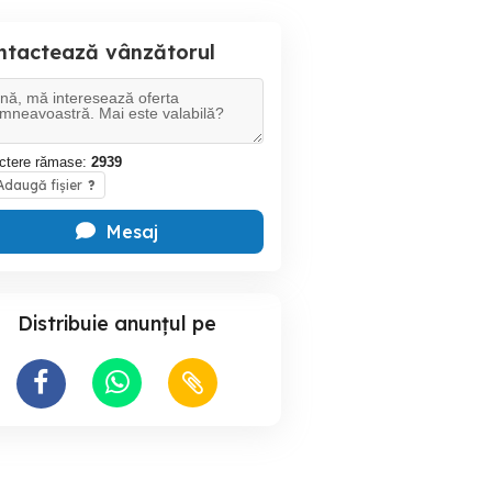
ntactează vânzătorul
ctere rămase:
2939
daugă fișier
?
Mesaj
Distribuie anunțul pe