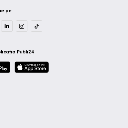
ne pe
licația Publi24