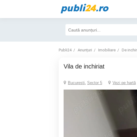
publi
24
.ro
Publi24
Anunțuri
Imobiliare
De inchir
vila de inchiriat
Bucuresti
,
Sector 5
Vezi pe hartă