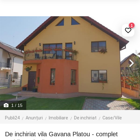
1
1
/ 15
Publi24
Anunțuri
Imobiliare
De inchiriat
Case/Vile
De inchiriat vila Gavana Platou - complet