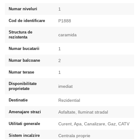
Numar niveluri
1
Cod de identificare
P1888
Structura de
caramida
rezistenta
Numar bucatarii
1
Numar balcoane
2
Numar terase
1
Disponibilitate
imediat
proprietate
Destinatie
Rezidential
Amenajare strazi
Asfaltate, Iluminat stradal
Utilitati generale
Curent, Apa, Canalizare, Gaz, CATV
Sistem incalzire
Centrala proprie