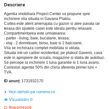
Descriere
Agentia imobiliara Project Center va propune spre
inchiriere vila situata in Gavana Platou.
Curtea este atent amenajata cu gazon si alee pavata iar
terasa din spatele casei este ideala pentru relaxare.
Compartimentarea este urmatoarea:
- parter - living, baie, bucatarie, terasa;
- etaj - 2 dormitoare, birou, baie si 2 balcoane.
Vila se inchiriaza complet mobilata si utilata.
Situata intr-un cartier rezidential, pe platoul Gavenii, casa
este in apropiere de scoala, magazine si statia de autobuz.
Se percepe la inchiriere 1 luna garantie si 1 luna avans.
Comision agentie 50% din chiria aferenta primei luni +
TVA.
ID anunț
: 1731932170
Vezi detalii pe romimo.ro
Vizualizări:
0
Raportează