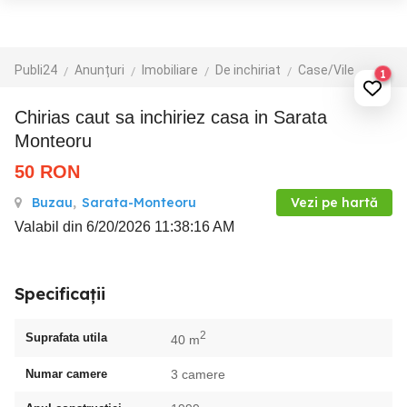
Publi24
Anunțuri
Imobiliare
De inchiriat
Case/Vile
1
chirias caut sa inchiriez casa in Sarata
Monteoru
50
RON
Buzau
,
Sarata-Monteoru
Vezi pe hartă
Valabil din 6/20/2026 11:38:16 AM
Specificații
2
Suprafata utila
40 m
Numar camere
3 camere