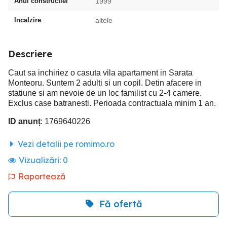
Anul constructiei
1999
Incalzire
altele
Descriere
Caut sa inchiriez o casuta vila apartament in Sarata
Monteoru. Suntem 2 adulti si un copil. Detin afacere in
statiune si am nevoie de un loc familist cu 2-4 camere.
Exclus case batranesti. Perioada contractuala minim 1 an.
ID anunț
: 1769640226
Vezi detalii pe romimo.ro
Vizualizări:
0
Raportează
Fă ofertă